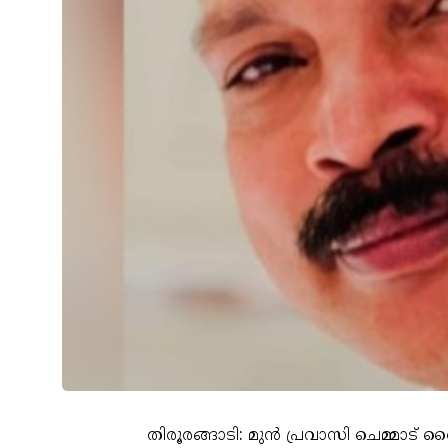
തിരൂരങ്ങാടി: മുൻ പ്രവാസി ചെമ്മാട