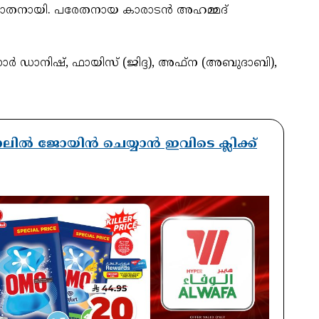
്യാതനായി. പരേതനായ കാരാടൻ അഹമ്മദ്
സാർ ഡാനിഷ്, ഫായിസ് (ജിദ്ദ), അഫ്ന (അബുദാബി),
ാനലിൽ ജോയിൻ ചെയ്യാൻ ഇവിടെ ക്ലിക്ക്