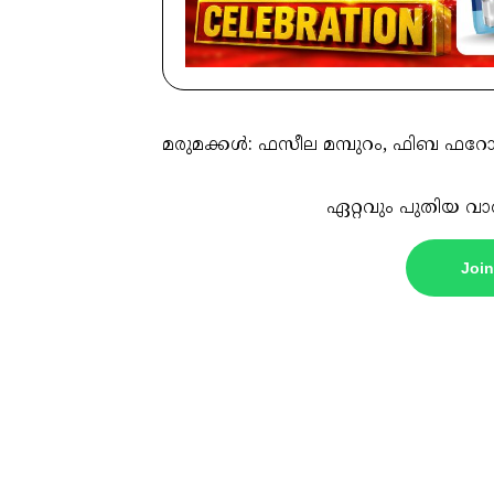
മരുമക്കൾ: ഫസീല മമ്പുറം, ഫിബ ഫറോക
ഏറ്റവും പുതിയ വാ
Joi