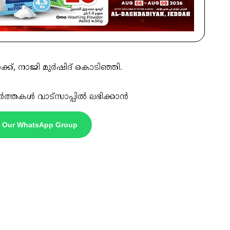
്ക്, നാജി മുർഷിദ് കൊടിഞ്ഞി.
ർത്തകൾ വാട്സാപ്പിൽ ലഭിക്കാൻ
n Our WhatsApp Group