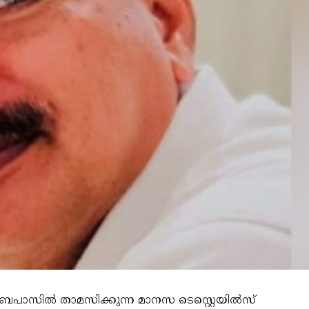
് ബൈപാസിൽ താമസിക്കുന്ന മാനസ ടെസ്റ്റെയിൽസ്