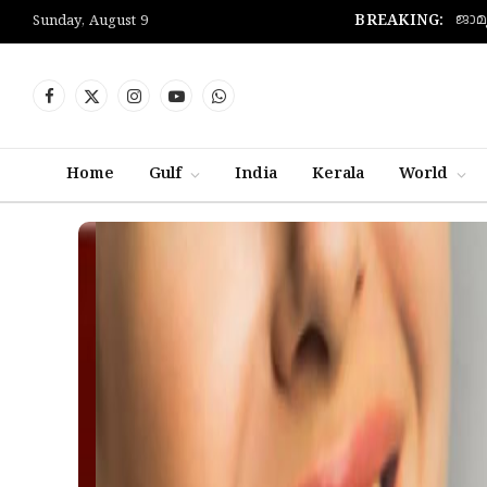
ജാമ്
BREAKING:
Sunday, August 9
Facebook
X
Instagram
YouTube
WhatsApp
(Twitter)
Home
Gulf
India
Kerala
World