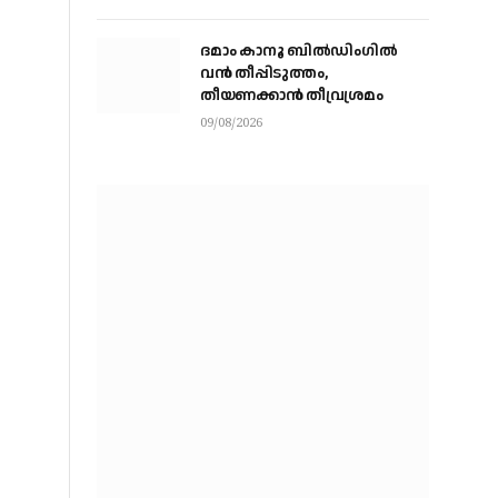
ഓട്ടോ ഡ്രൈവർ
ദമാം കാനൂ ബിൽഡിംഗിൽ
വൻ തീപ്പിടുത്തം,
തീയണക്കാൻ തീവ്രശ്രമം
09/08/2026