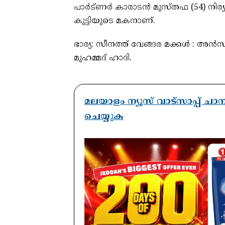
പാർട്ണർ കാരാടൻ മുസ്തഫ (54) നിര
കുട്ടിയുടെ മകനാണ്.
ഭാര്യ: സീനത്ത് വേങ്ങര മക്കൾ : അൻ
മുഹമ്മദ്‌ ഹാദി.
മലയാളം ന്യൂസ് വാട്സാപ്പ് ച
ചെയ്യുക