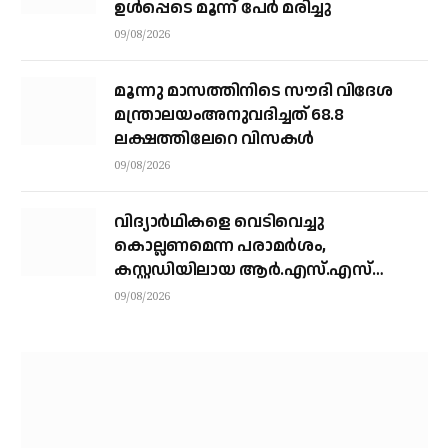
ഉൾപ്പെടെ മൂന്ന് പേർ മരിച്ചു
09/08/2026
മൂന്നു മാസത്തിനിടെ സൗദി വിദേശ
മന്ത്രാലയംഅനുവദിച്ചത് 68.8
ലക്ഷത്തിലേറെ വിസകള്‍
09/08/2026
വിദ്യാർഥികളെ വെടിവെച്ചു
കൊല്ലണമെന്ന പരാമർശം,
കസ്റ്റഡിയിലായ ആർ.എസ്.എസ്
നേതാവ് മോഹൻദാസിനെ ഉടൻ
09/08/2026
തിരുവനന്തപുരത്തേക്ക്
കൊണ്ടുപോകും