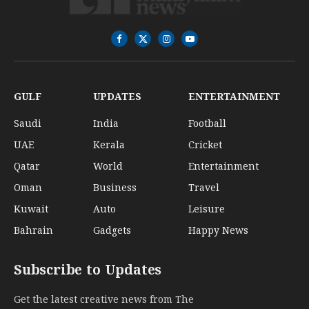
Facebook
X
Instagram
YouTube
(Twitter)
GULF
UPDATES
ENTERTAINMENT
Saudi
India
Football
UAE
Kerala
Cricket
Qatar
World
Entertainment
Oman
Business
Travel
Kuwait
Auto
Leisure
Bahrain
Gadgets
Happy News
Subscribe to Updates
Get the latest creative news from The