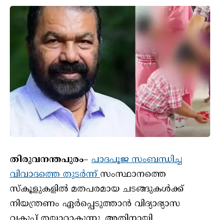
തിരുവനന്തപുരം
–
പാദപൂജ സംബന്ധിച്ച
വിവാദത്തെ തുടർന്ന്
സംസ്ഥാനത്തെ
സ്‌കൂളുകളിൽ മതപരമായ ചടങ്ങുകൾക്ക്
നിയന്ത്രണം ഏർപ്പെടുത്താൻ വിദ്യാഭ്യാസ
വകുപ്പ് തയ്യാറാകുന്നു. അതിനായി