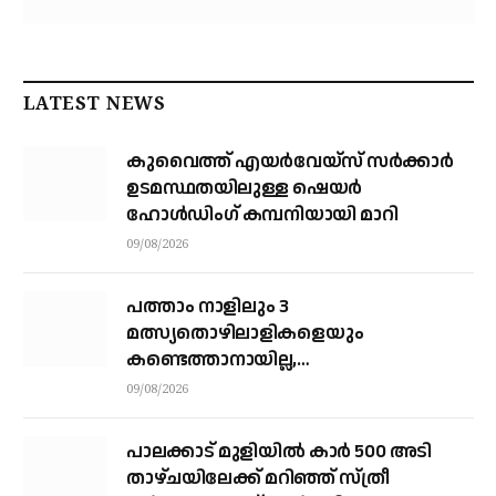
LATEST NEWS
കുവൈത്ത് എയര്‍വേയ്‌സ് സര്‍ക്കാര്‍
ഉടമസ്ഥതയിലുള്ള ഷെയര്‍
ഹോള്‍ഡിംഗ് കമ്പനിയായി മാറി
09/08/2026
പത്താം നാളിലും 3
മത്സ്യതൊഴിലാളികളെയും
കണ്ടെത്താനായില്ല,
നാവികസേനയെത്തിയിട്ടും രക്ഷയില്ല;
09/08/2026
നാളെയും തിരച്ചില്‍ തുടരും
പാലക്കാട് മുളിയിൽ കാർ 500 അടി
താഴ്ചയിലേക്ക് മറിഞ്ഞ് സ്ത്രീ