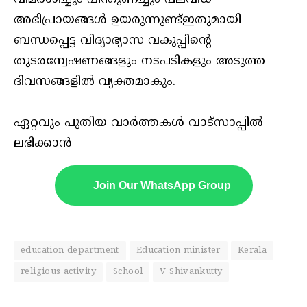
അഭിപ്രായങ്ങൾ ഉയരുന്നുണ്ട്ഇതുമായി
ബന്ധപ്പെട്ട വിദ്യാഭ്യാസ വകുപ്പിന്റെ
തുടരന്വേഷണങ്ങളും നടപടികളും അടുത്ത
ദിവസങ്ങളിൽ വ്യക്തമാകും.
ഏറ്റവും പുതിയ വാർത്തകൾ വാട്സാപ്പിൽ
ലഭിക്കാൻ
Join Our WhatsApp Group
education department
Education minister
Kerala
religious activity
School
V Shivankutty