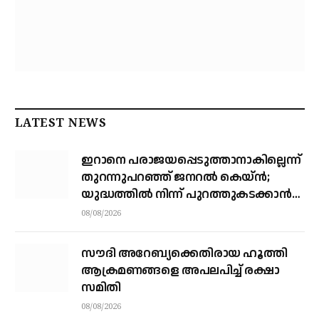
LATEST NEWS
ഇറാനെ പരാജയപ്പെടുത്താനാകില്ലെന്ന്
തുറന്നുപറഞ്ഞ് ജനറല്‍ കെയ്ന്‍;
യുദ്ധത്തില്‍ നിന്ന് പുറത്തുകടക്കാന്‍
വഴികാണണമെന്നും ആവശ്യം
08/08/2026
സൗദി അറേബ്യക്കെതിരായ ഹൂത്തി
ആക്രമണങ്ങളെ അപലപിച്ച് രക്ഷാ
സമിതി
08/08/2026