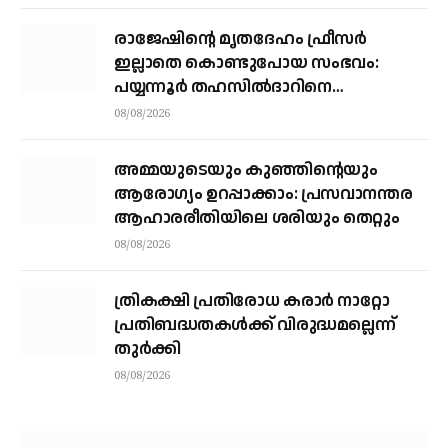
രാജേഷിന്റെ മൃതദേഹം ഫ്രീസർ
ഇല്ലാതെ കൊണ്ടുപോയ സംഭവം:
പയ്യന്നൂർ തഹസിൽദാറിനെ
സസ്പെൻഡ് ചെയ്യാൻ നിർദ്ദേശം
08/08/2026
അമ്മയുടെയും കുഞ്ഞിന്റെയും
ആരോഗ്യം ഉറപ്പാക്കാം: പ്രസവാനന്തര
ആഹാരരീതിയിലെ ശരിയും തെറ്റും
08/08/2026
ത്രികക്ഷി പ്രതിരോധ കരാര്‍ നാറ്റോ
പ്രതിബദ്ധതകള്‍ക്ക് വിരുദ്ധമല്ലെന്ന്
തുര്‍ക്കി
08/08/2026