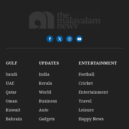
Facebook
X
Instagram
YouTube
(Twitter)
GULF
UPDATES
ENTERTAINMENT
Saudi
India
Football
UAE
Kerala
Cricket
Qatar
World
Entertainment
Oman
Business
Travel
Kuwait
Auto
Leisure
Bahrain
Gadgets
Happy News