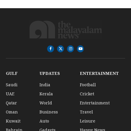
Facebook
X
Instagram
YouTube
(Twitter)
GULF
UPDATES
ENTERTAINMENT
Saudi
India
Football
UAE
Kerala
Cricket
Qatar
World
Entertainment
Oman
Business
Travel
Kuwait
Auto
Leisure
Bahrain
Gadgets
Happy News