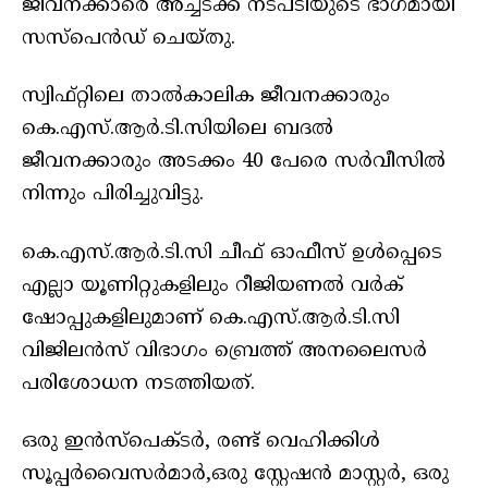
ജീവനക്കാരെ അച്ചടക്ക നടപടിയുടെ ഭാഗമായി
സസ്പെൻഡ് ചെയ്തു.
സ്വിഫ്റ്റിലെ താൽകാലിക ജീവനക്കാരും
കെ.എസ്.ആർ.ടി.സിയിലെ ബദൽ
ജീവനക്കാരും അടക്കം 40 പേരെ സർവീസിൽ
നിന്നും പിരിച്ചുവിട്ടു.
കെ.എസ്.ആർ.ടി.സി ചീഫ് ഓഫീസ് ഉൾപ്പെടെ
എല്ലാ യൂണിറ്റുകളിലും റീജിയണൽ വർക്
ഷോപ്പുകളിലുമാണ് കെ.എസ്.ആർ.ടി.സി
വിജിലൻസ് വിഭാഗം ബ്രെത്ത് അനലൈസർ
പരിശോധന നടത്തിയത്.
ഒരു ഇൻസ്പെക്ടർ, രണ്ട് വെഹിക്കിൾ
സൂപ്പർവൈസർമാർ,ഒരു സ്റ്റേഷൻ മാസ്റ്റർ, ഒരു