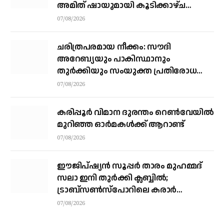
അമിത് ഷായുമായി കൂടിക്കാഴ്ച
നടത്തി എം.എ യൂസഫലി
07/08/2026
ചരിത്രപരമായ നീക്കം: സൗദി
അറേബ്യയും പാകിസ്ഥാനും
തുർക്കിയും സംയുക്ത പ്രതിരോധ
കരാറിൽ ഒപ്പുവെക്കുന്നു,
07/08/2026
സമവാക്യങ്ങളെല്ലാം മാറും
കരിപ്പൂര്‍ വിമാന ദുരന്തം റെണ്‍വേയില്‍
മുറിഞ്ഞ ഓര്‍മകള്‍ക്ക് ആറാണ്ട്
07/08/2026
ഈജിപ്ഷ്യന്‍ സൂപ്പര്‍ താരം മുഹമ്മദ്
സലാ ഇനി തുര്‍ക്കി ക്ലബ്ബില്‍;
ട്രാബ്‌സണ്‍സ്‌പോറിലെ കരാര്‍
അവസാനഘട്ടത്തില്‍
07/08/2026