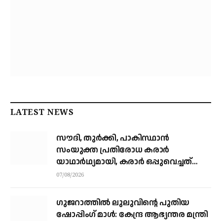
LATEST NEWS
സൗദി, തുര്‍ക്കി, പാകിസ്ഥാന്‍
സംയുക്ത പ്രതിരോധ കരാര്‍
യാഥാര്‍ഥ്യമായി, കരാര്‍ ഒപ്പുവെച്ചത്
വിശുദ്ധ ഹറമിന്റെ ചാരത്ത്
07/08/2026
ഗുജറാത്തിൽ ലുലുവിന്റെ പുതിയ
ഷോപ്പിംഗ് മാൾ: കേന്ദ്ര ആഭ്യന്തര മന്ത്രി