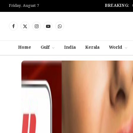
BREAKING:
Friday, August 7
Facebook
X
Instagram
YouTube
WhatsApp
(Twitter)
Home
Gulf
India
Kerala
World