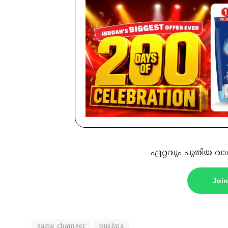
ഏറ്റവും പുതിയ വാ
Joi
game chamger
pushpa