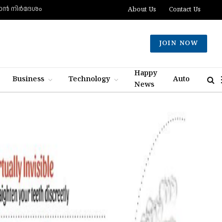
്‍ നിര്‍ദേശം
About Us
Contact Us
JOIN NOW
Happy
Business
Technology
Auto
News