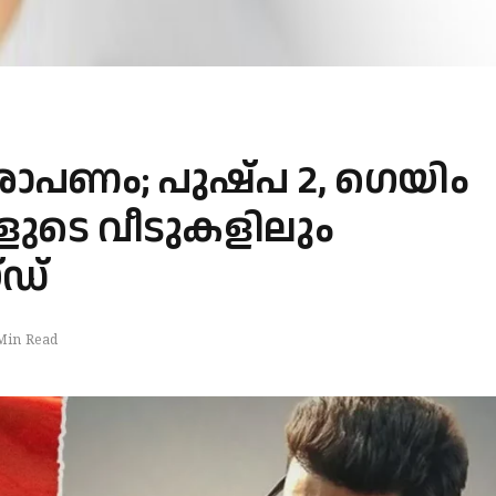
ാരോപണം; പുഷ്പ 2, ഗെയിം
്കളുടെ വീടുകളിലും
്ഡ്
Min Read