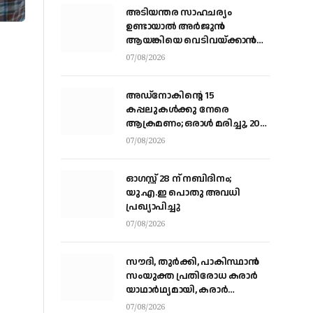
അടിയന്തര സാഹചര്യം
ഉണ്ടായാല്‍ അര്‍ജുന്‍
ആയങ്കിയെ വെടിവയ്ക്കാന്‍
നിര്‍ദേശം
07/08/2026
അഡ്നോകിന്റെ 15
കപ്പലുകള്‍ക്കു നേരെ
ആക്രമണം; ഒരാള്‍ മരിച്ചു, 20
പേര്‍ക്ക് പരിക്ക്
07/08/2026
ഓഗസ്റ്റ് 28 ന് നബിദിനം;
യു.എ.ഇ പൊതു അവധി
പ്രഖ്യാപിച്ചു
07/08/2026
സൗദി, തുര്‍ക്കി, പാകിസ്ഥാന്‍
സംയുക്ത പ്രതിരോധ കരാര്‍
യാഥാര്‍ഥ്യമായി, കരാര്‍
ഒപ്പുവെച്ചത് വിശുദ്ധ ഹറമിന്റെ
07/08/2026