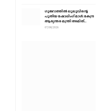
ചാരത്ത്
ഗുജറാത്തിൽ ലുലുവിന്റെ
പുതിയ ഷോപ്പിംഗ് മാൾ: കേന്ദ്ര
ആഭ്യന്തര മന്ത്രി അമിത്
ഷായുമായി കൂടിക്കാഴ്ച
07/08/2026
നടത്തി എം.എ യൂസഫലി