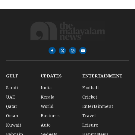
Facebook
X
Instagram
YouTube
(Twitter)
GULF
UPDATES
ENTERTAINMENT
Saudi
India
Football
UAE
Kerala
Cricket
Qatar
World
Entertainment
Oman
Business
Travel
Kuwait
Auto
Leisure
Bahrain
Gadgets
Happy News