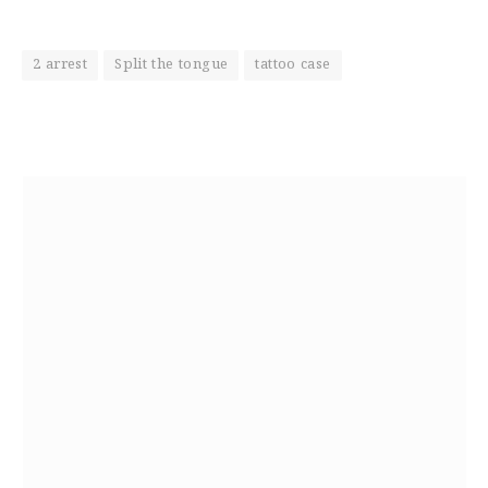
2 arrest
Split the tongue
tattoo case