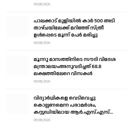
നാവികസേനയെത്തിയിട്ടും രക്ഷയില്ല;
09/08/2026
നാളെയും തിരച്ചില്‍ തുടരും
പാലക്കാട് മുളിയിൽ കാർ 500 അടി
താഴ്ചയിലേക്ക് മറിഞ്ഞ് സ്ത്രീ
ഉൾപ്പെടെ മൂന്ന് പേർ മരിച്ചു
09/08/2026
മൂന്നു മാസത്തിനിടെ സൗദി വിദേശ
മന്ത്രാലയംഅനുവദിച്ചത് 68.8
ലക്ഷത്തിലേറെ വിസകള്‍
09/08/2026
വിദ്യാർഥികളെ വെടിവെച്ചു
കൊല്ലണമെന്ന പരാമർശം,
കസ്റ്റഡിയിലായ ആർ.എസ്.എസ്
നേതാവ് മോഹൻദാസിനെ ഉടൻ
09/08/2026
തിരുവനന്തപുരത്തേക്ക്