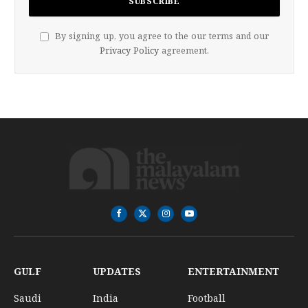
By signing up, you agree to the our terms and our
Privacy Policy
agreement.
Facebook
X
Instagram
YouTube
(Twitter)
GULF
UPDATES
ENTERTAINMENT
Saudi
India
Football