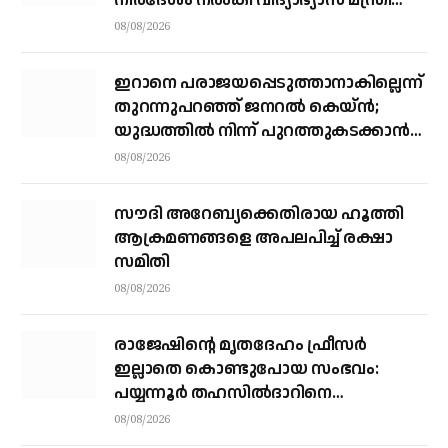
എന്‍ ഷംസുദ്ദീന്‍
08/08/2026
ഇറാനെ പരാജയപ്പെടുത്താനാകില്ലെന്ന്
തുറന്നുപറഞ്ഞ് ജനറല്‍ കെയ്ന്‍;
യുദ്ധത്തില്‍ നിന്ന് പുറത്തുകടക്കാന്‍
വഴികാണണമെന്നും ആവശ്യം
08/08/2026
സൗദി അറേബ്യക്കെതിരായ ഹൂത്തി
ആക്രമണങ്ങളെ അപലപിച്ച് രക്ഷാ
സമിതി
08/08/2026
രാജേഷിന്റെ മൃതദേഹം ഫ്രീസർ
ഇല്ലാതെ കൊണ്ടുപോയ സംഭവം:
പയ്യന്നൂർ തഹസിൽദാറിനെ
സസ്പെൻഡ് ചെയ്യാൻ നിർദ്ദേശം
08/08/2026