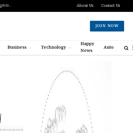
ദക്ഷിണ ലെബനോനില്‍ ബോംബ് സ്‌ഫോടനത്തില്‍ രണ്ട് ഇസ്രായിലി സൈനികര്‍ കൊല്ലപ്പെട്ടു; ഏഴുപേര്‍ക്ക് പരിക്ക്
About Us
Contact Us
JOIN NOW
Happy
Business
Technology
Auto
News