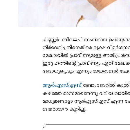
കണ്ണൂർ- ബിജെപി സംസ്ഥാന ഉപാധ്യക്
നിർദേശിച്ചതിനെതിരെ രൂക്ഷ വിമർ
മേഖലയിൽ പ്രാവീണ്യമുള്ള അതിപ്രശസ്ത
ഇദ്ദേഹത്തിന്റെ പ്രാവീണ്യം ഏത് മേ
ബോധ്യപ്പെടും എന്നും ജയരാജൻ ഫേസ്ബുക
ആർഎസ്എസ്
ബോംബേറിൽ കാൽ നഷ
കഴിഞ്ഞ മാസമാണെന്നു വലിയ വായിൽ 
മാധ്യമങ്ങളോ ആർഎസ്എസ് എന്ന പേര് പ
ജയരാജൻ കുറിച്ചു.