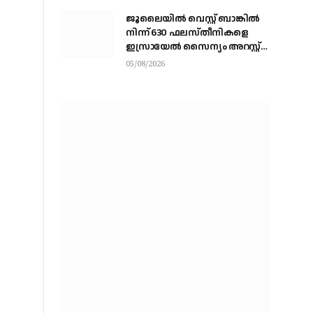
ജൂലൈയില്‍ വെസ്റ്റ് ബാങ്കില്‍
നിന്ന് 630 ഫലസ്തീനികളെ
ഇസ്രായേല്‍ സൈന്യം അറസ്റ്റ്
ചെയ്തു
05/08/2026