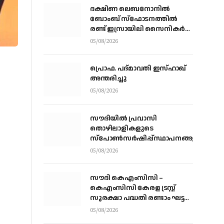
ദക്ഷിണ ലെബനോനില്‍
ബോംബ് സ്‌ഫോടനത്തില്‍
രണ്ട് ഇസ്രായിലി സൈനികര്‍
കൊല്ലപ്പെട്ടു; ഏഴുപേര്‍ക്ക്
05/08/2026
പരിക്ക്
പ്രൊഫ. പദ്മാവതി ഇസ്ഹാഖ്
അന്തരിച്ചു
05/08/2026
സൗദിയില്‍ പ്രവാസി
തൊഴിലാളികളുടെ
സ്‌പോണ്‍സര്‍ഷിപ്പ്സ്ഥാപനങ്ങളില്‍
നിന്ന് വ്യക്തികളിലേക്ക് മാറ്റാന്‍
05/08/2026
അനുമതി
സൗദി കെഎംസിസി –
കെഎംസിസി കേരള ട്രസ്റ്റ്
സുരക്ഷാ പദ്ധതി രണ്ടാം ഘട്ട
ആനുകൂല്യ വിതരണം
05/08/2026
വെള്ളിയാഴ്ച്ച കോഴിക്കോട്ട്