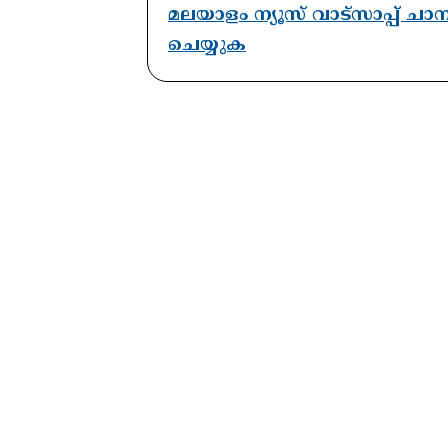
മലയാളം ന്യൂസ് വാട്സാപ്പ് ച
ചെയ്യുക