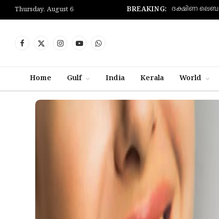
BREAKING:
Thursday, August 6
Facebook
X
Instagram
YouTube
WhatsApp
(Twitter)
Home
Gulf
India
Kerala
World