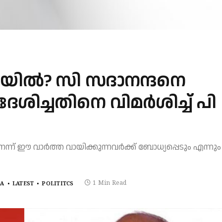
ലയിൽ? സി സദാനന്ദനെ
േശിച്ചതിനെ വിമർശിച്ച് പി
്ന് ഈ വാർത്ത വായിക്കുന്നവർക്ക് ബോധ്യപ്പെടും എന്നും
1 Min Read
LA
LATEST
POLITITCS