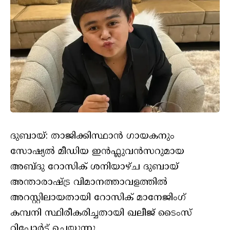
ദുബായ്: താജിക്കിസ്ഥാൻ ഗായകനും
സോഷ്യൽ മീഡിയ ഇൻഫ്ലുവൻസറുമായ
അബ്ദു റോസിക് ശനിയാഴ്ച ദുബായ്
അന്താരാഷ്ട്ര വിമാനത്താവളത്തിൽ
അറസ്റ്റിലായതായി റോസിക് മാനേജിംഗ്
കമ്പനി സ്ഥിരീകരിച്ചതായി ഖലീജ് ടൈംസ്
റിപ്പോർട്ട് ചെയ്യുന്നു.