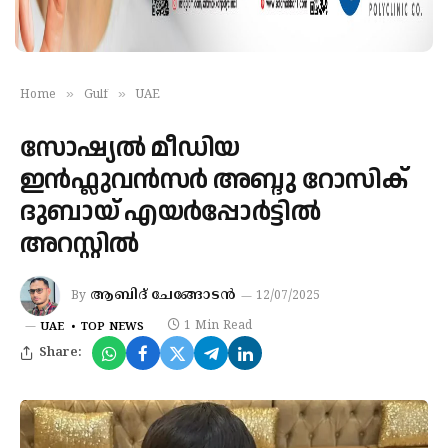
»
»
Home
Gulf
UAE
സോഷ്യൽ മീഡിയ
ഇൻഫ്ലുവൻസർ അബ്ദു റോസിക്
ദുബായ് എയർപ്പോർട്ടിൽ
അറസ്റ്റിൽ
ആബിദ് ചേങ്ങോടൻ
By
12/07/2025
1 Min Read
UAE
TOP NEWS
Share: