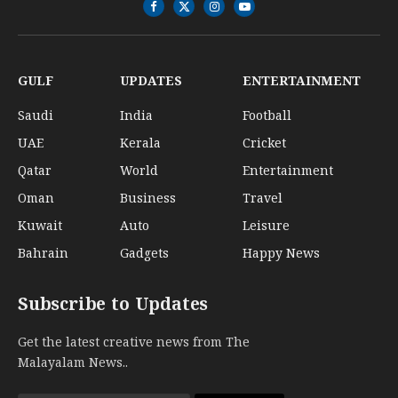
Facebook
X
Instagram
YouTube
(Twitter)
GULF
UPDATES
ENTERTAINMENT
Saudi
India
Football
UAE
Kerala
Cricket
Qatar
World
Entertainment
Oman
Business
Travel
Kuwait
Auto
Leisure
Bahrain
Gadgets
Happy News
Subscribe to Updates
Get the latest creative news from The
Malayalam News..