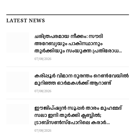
LATEST NEWS
ചരിത്രപരമായ നീക്കം: സൗദി
അറേബ്യയും പാകിസ്ഥാനും
തുർക്കിയും സംയുക്ത പ്രതിരോധ
കരാറിൽ ഒപ്പുവെക്കുന്നു,
07/08/2026
സമവാക്യങ്ങളെല്ലാം മാറും
കരിപ്പൂര്‍ വിമാന ദുരന്തം റെണ്‍വേയില്‍
മുറിഞ്ഞ ഓര്‍മകള്‍ക്ക് ആറാണ്ട്
07/08/2026
ഈജിപ്ഷ്യന്‍ സൂപ്പര്‍ താരം മുഹമ്മദ്
സലാ ഇനി തുര്‍ക്കി ക്ലബ്ബില്‍;
ട്രാബ്‌സണ്‍സ്‌പോറിലെ കരാര്‍
അവസാനഘട്ടത്തില്‍
07/08/2026