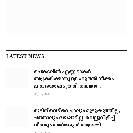
LATEST NEWS
ചെങ്കടലില്‍ എണ്ണ ടാങ്കര്‍
ആക്രമിക്കാനുള്ള ഹൂത്തി നീക്കം
പരാജയപ്പെടുത്തി; യെമൻ
സംഘർഷത്തിലേക്ക് നീങ്ങുന്നുവെന്ന്
08/08/2026
യു.എൻ മുന്നറിയിപ്പ്
മുട്ടിന് വെടിവെച്ചാലും മുട്ടുകുത്തില്ല,
ചത്താലും ഭയപ്പാടില്ല- വെല്ലുവിളിച്ച്
വീണ്ടും അർജ്ജുൻ ആയങ്കി