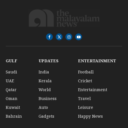
Facebook
X
Instagram
YouTube
(Twitter)
GULF
UPDATES
ENTERTAINMENT
Saudi
India
Football
UAE
Kerala
Cricket
Qatar
World
Entertainment
Oman
Business
Travel
Kuwait
Auto
Leisure
Bahrain
Gadgets
Happy News