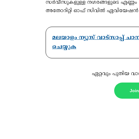
സര്‍വീസുകളുള്ള നഗരങ്ങളുടെ എണ്ണം 
അതോറിറ്റി ഓഫ് സിവില്‍ ഏവിയേഷന്‍ വ
മലയാളം ന്യൂസ് വാട്സാപ്പ് ച
ചെയ്യുക
ഏറ്റവും പുതിയ വാ
Joi