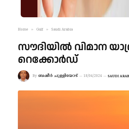
»
»
Home
Gulf
Saudi Arabia
സൗദിയിൽ വിമാന യാത്ര
റെക്കോര്‍ഡ്
ബഷീർ ചുള്ളിയോട്
By
18/04/2024
SAUDI ARAB