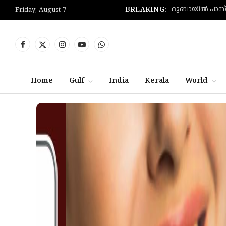
BREAKING:
Friday, August 7
Facebook
X
Instagram
YouTube
WhatsApp
(Twitter)
Home
Gulf
India
Kerala
World