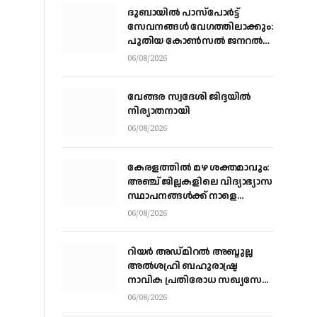
ദുബായിൽ പാസ്‌പോർട്ട്
സേവനങ്ങൾ വേഗത്തിലാക്കും:
പുതിയ കോൺസൽ ജനറൽ
ഡോ. ഇ. വിഷ്ണുവർധൻ
06/08/2026
റെഡ്ഡി
വേങ്ങര സ്വദേശി ജിദ്ദയിൽ
നിര്യാതനായി
06/08/2026
കേരളത്തില്‍ മഴ ശക്തമാവും:
അഞ്ച് ജില്ലകളിലെ വിദ്യാഭ്യാസ
സ്ഥാപനങ്ങള്‍ക്ക് നാളെ
അവധി
06/08/2026
റിയര്‍ അഡ്മിറല്‍ അബ്ദുല്ല
അല്‍ശഹ്രി ബഹുരാഷ്ട്ര
നാവിക പ്രതിരോധ സഖ്യസേന
കമാന്‍ഡര്‍
06/08/2026