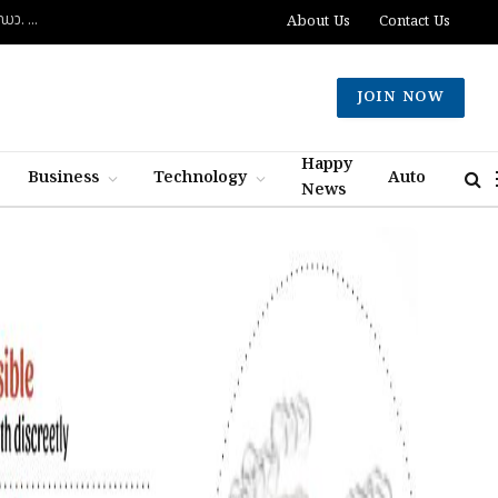
ദുബായിൽ പാസ്‌പോർട്ട് സേവനങ്ങൾ വേഗത്തിലാക്കും: പുതിയ കോൺസൽ ജനറൽ ഡോ. ഇ. വിഷ്ണുവർധൻ റെഡ്ഡി
About Us
Contact Us
JOIN NOW
Happy
Business
Technology
Auto
News