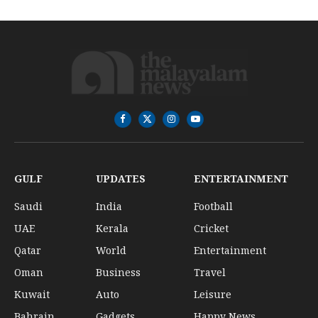
Facebook
X
Instagram
YouTube
(Twitter)
GULF
UPDATES
ENTERTAINMENT
Saudi
India
Football
UAE
Kerala
Cricket
Qatar
World
Entertainment
Oman
Business
Travel
Kuwait
Auto
Leisure
Bahrain
Gadgets
Happy News