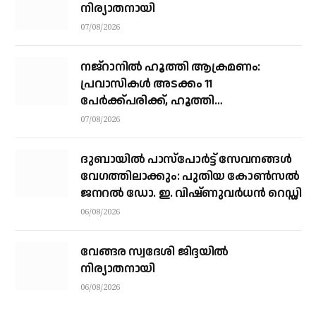
നിര്യാതനായി
07/08/2026
നജ്‌റാനില്‍ ഹൂത്തി ആക്രമണം:
പ്രവാസികള്‍ അടക്കം 11
പേർക്ക്പരിക്ക്, ഹൂത്തി
ആക്രമണത്തില്‍ 17 യെമന്‍
07/08/2026
സൈനികര്‍ കൊല്ലപ്പെട്ടു
ദുബായിൽ പാസ്‌പോർട്ട് സേവനങ്ങൾ
വേഗത്തിലാക്കും: പുതിയ കോൺസൽ
ജനറൽ ഡോ. ഇ. വിഷ്ണുവർധൻ റെഡ്ഡി
06/08/2026
വേങ്ങര സ്വദേശി ജിദ്ദയിൽ
നിര്യാതനായി
06/08/2026