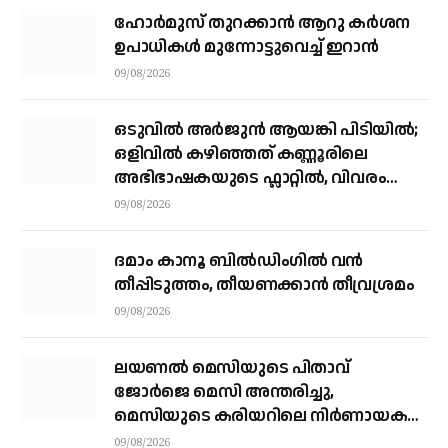
ഹോർമുസ് തുറക്കാൻ ആറു കർശന
ഉപാധികൾ മുന്നോട്ടുവെച്ച് ഇറാൻ
09/08/2026
ഒടുവിൽ അർജുൻ ആയങ്കി പിടിയിൽ;
ഒളിവിൽ കഴിഞ്ഞത് കണ്ണൂരിലെ
അഭിഭാഷകയുടെ ഫ്ലാറ്റിൽ, വിവരം
നൽകിയത് ഓട്ടോ ഡ്രൈവർ
09/08/2026
ദമാം കാനൂ ബിൽഡിംഗിൽ വൻ
തീപ്പിടുത്തം, തീയണക്കാൻ തീവ്രശ്രമം
09/08/2026
ലയണൽ മെസിയുടെ പിതാവ്
ജോർജെ മെസി അന്തരിച്ചു, ​
മെസിയുടെ കരിയറിലെ നിർണായക
ശക്തി
09/08/2026