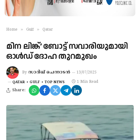
»
»
Home
Gulf
Qatar
മിന ലിങ്ക്’ ബോട്ട് സവാരിയുമായി
ഓൾഡ് ദോഹ തുറമുഖം
സാദിഖ് ചെന്നാടൻ
By
13/07/2025
1 Min Read
QATAR
GULF
TOP NEWS
Share: