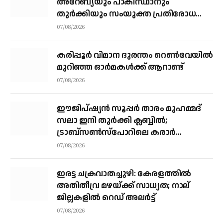
അറേബ്യയും പാകിസ്ഥാനും
തുർക്കിയും സംയുക്ത പ്രതിരോധ
കരാറിൽ ഒപ്പുവെക്കുന്നു,
07/08/2026
സമവാക്യങ്ങളെല്ലാം മാറും
കരിപ്പൂര്‍ വിമാന ദുരന്തം റെണ്‍വേയില്‍
മുറിഞ്ഞ ഓര്‍മകള്‍ക്ക് ആറാണ്ട്
07/08/2026
ഈജിപ്ഷ്യന്‍ സൂപ്പര്‍ താരം മുഹമ്മദ്
സലാ ഇനി തുര്‍ക്കി ക്ലബ്ബില്‍;
ട്രാബ്‌സണ്‍സ്‌പോറിലെ കരാര്‍
അവസാനഘട്ടത്തില്‍
07/08/2026
ഇരട്ട ചക്രവാതച്ചുഴി: കേരളത്തില്‍
അതിതീവ്ര മഴയ്ക്ക് സാധ്യത; നാല്
ജില്ലകളില്‍ റെഡ് അലര്‍ട്ട്
07/08/2026