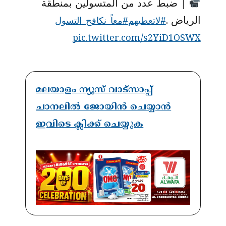
| ضبط عدد من المتسولين بمنطقة
الرياض .
#لاتعطيهم
#معاً_نكافح_التسول
pic.twitter.com/s2YiD1OSWX
മലയാളം ന്യൂസ് വാട്സാപ്പ്
ചാനലിൽ ജോയിൻ ചെയ്യാൻ
ഇവിടെ ക്ലിക്ക് ചെയ്യുക