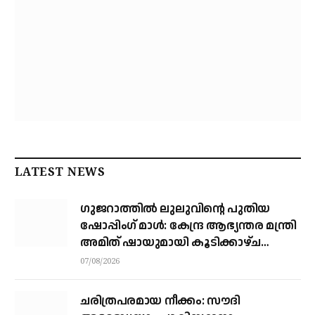
LATEST NEWS
ഗുജറാത്തിൽ ലുലുവിന്റെ പുതിയ
ഷോപ്പിംഗ് മാൾ: കേന്ദ്ര ആഭ്യന്തര മന്ത്രി
അമിത് ഷായുമായി കൂടിക്കാഴ്ച
നടത്തി എം.എ യൂസഫലി
07/08/2026
ചരിത്രപരമായ നീക്കം: സൗദി