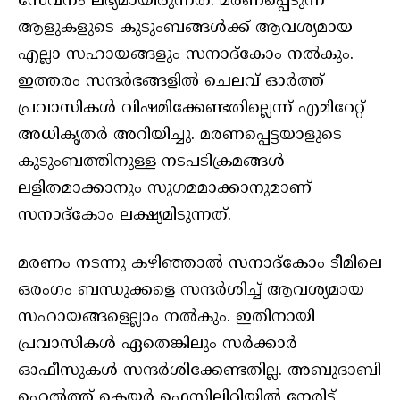
സേവനം ലഭ്യമായിരുന്നത്. മരണപ്പെടുന്ന
ആളുകളുടെ കുടുംബങ്ങൾക്ക് ആവശ്യമായ
എല്ലാ സഹായങ്ങളും സനാദ്‌കോം നൽകും.
ഇത്തരം സന്ദർഭങ്ങളിൽ ചെലവ് ഓർത്ത്
പ്രവാസികൾ വിഷമിക്കേണ്ടതില്ലെന്ന് എമിറേറ്റ്
അധികൃതർ അറിയിച്ചു. മരണപ്പെട്ടയാളുടെ
കുടുംബത്തിനുള്ള നടപടിക്രമങ്ങൾ
ലളിതമാക്കാനും സുഗമമാക്കാനുമാണ്
സനാദ്കോം ലക്ഷ്യമിടുന്നത്.
മരണം നടന്നു കഴിഞ്ഞാൽ സനാദ്കോം ടീമിലെ
ഒരംഗം ബന്ധുക്കളെ സന്ദർശിച്ച് ആവശ്യമായ
സഹായങ്ങളെല്ലാം നൽകും. ഇതിനായി
പ്രവാസികൾ ഏതെങ്കിലും സർക്കാർ
ഓഫീസുകൾ സന്ദർശിക്കേണ്ടതില്ല. അബുദാബി
ഹെൽത്ത് കെയർ ഫെസിലിറ്റിയിൽ നേരിട്ട്