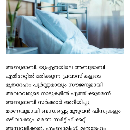
അബുദാബി. യുഎഇയിലെ അബുദാബി
എമിറേറ്റിൽ മരിക്കുന്ന പ്രവാസികളുടെ
മൃതദേഹം പൂർണ്ണമായും സൗജന്യമായി
അവരവരുടെ നാടുകളിൽ എത്തിക്കുമെന്ന്
അബുദാബി സർക്കാർ അറിയിച്ചു.
മരണവുമായി ബന്ധപ്പെട്ട മുഴുവൻ ഫീസുകളും
ഒഴിവാക്കും. മരണ സർട്ടിഫിക്കറ്റ്
അനുവദിക്കൽ, എംബാമിംഗ്, മൃതദേഹം