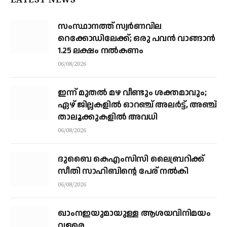
LATEST NEWS
സംസ്ഥാനത്ത് സ്വര്‍ണവില
റെക്കോഡിലേക്ക്; ഒരു പവന്‍ വാങ്ങാന്‍
1.25 ലക്ഷം നല്‍കണം
06/08/2026
ഇന്ന് മുതല്‍ മഴ വീണ്ടും ശക്തമാവും;
ഏഴ് ജില്ലകളില്‍ ഓറഞ്ച് അലര്‍ട്ട്, അഞ്ച്
താലൂക്കുകളില്‍ അവധി
06/08/2026
ദുബൈ കെഎംസിസി ലൈബ്രറിക്ക്
സീതി സാഹിബിന്റെ പേര് നല്‍കി
06/08/2026
ഖാംനഇയുമായുള്ള ആശയവിനിമയം
വളരെ