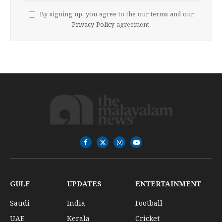
By signing up, you agree to the our terms and our
Privacy Policy
agreement.
Facebook
X
Instagram
YouTube
(Twitter)
GULF
UPDATES
ENTERTAINMENT
Saudi
India
Football
UAE
Kerala
Cricket