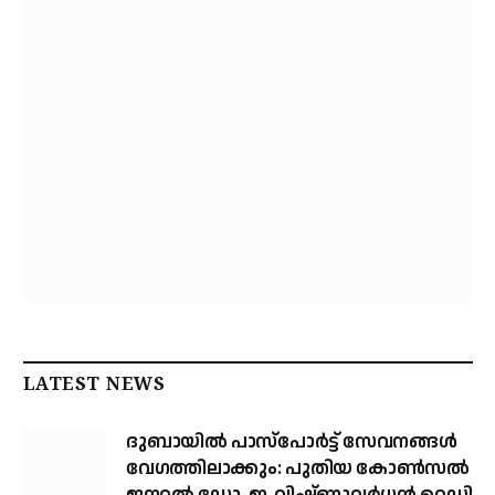
LATEST NEWS
ദുബായിൽ പാസ്‌പോർട്ട് സേവനങ്ങൾ
വേഗത്തിലാക്കും: പുതിയ കോൺസൽ