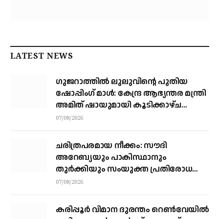
LATEST NEWS
ഗുജറാത്തിൽ ലുലുവിന്റെ പുതിയ
ഷോപ്പിംഗ് മാൾ: കേന്ദ്ര ആഭ്യന്തര മന്ത്രി
അമിത് ഷായുമായി കൂടിക്കാഴ്ച
നടത്തി എം.എ യൂസഫലി
07/08/2026
ചരിത്രപരമായ നീക്കം: സൗദി
അറേബ്യയും പാകിസ്ഥാനും
തുർക്കിയും സംയുക്ത പ്രതിരോധ
കരാറിൽ ഒപ്പുവെക്കുന്നു,
07/08/2026
സമവാക്യങ്ങളെല്ലാം മാറും
കരിപ്പൂര്‍ വിമാന ദുരന്തം റെണ്‍വേയില്‍