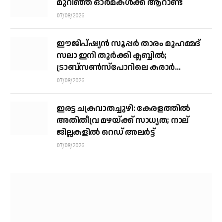
മുറിഞ്ഞ ഓര്‍മകള്‍ക്ക് ആറാണ്ട്
07/08/2026
ഈജിപ്ഷ്യന്‍ സൂപ്പര്‍ താരം മുഹമ്മദ്
സലാ ഇനി തുര്‍ക്കി ക്ലബ്ബില്‍;
ട്രാബ്‌സണ്‍സ്‌പോറിലെ കരാര്‍
അവസാനഘട്ടത്തില്‍
07/08/2026
ഇരട്ട ചക്രവാതച്ചുഴി: കേരളത്തില്‍
അതിതീവ്ര മഴയ്ക്ക് സാധ്യത; നാല്
ജില്ലകളില്‍ റെഡ് അലര്‍ട്ട്
07/08/2026