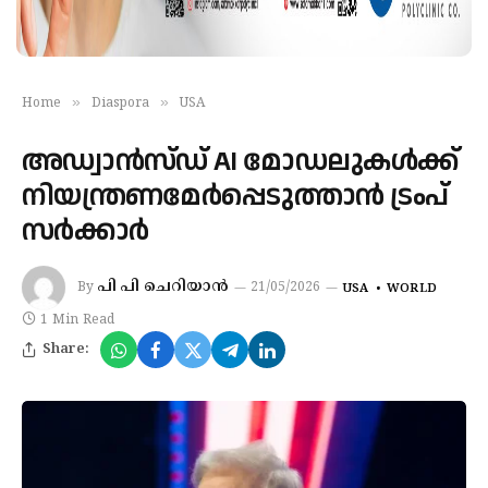
»
»
Home
Diaspora
USA
അഡ്വാൻസ്ഡ് AI മോഡലുകൾക്ക്
നിയന്ത്രണമേർപ്പെടുത്താൻ ട്രംപ്
സർക്കാർ
പി പി ചെറിയാൻ
By
21/05/2026
USA
WORLD
1 Min Read
Share: