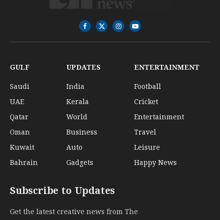
Facebook
X
Instagram
YouTube
(Twitter)
GULF
UPDATES
ENTERTAINMENT
Saudi
India
Football
UAE
Kerala
Cricket
Qatar
World
Entertainment
Oman
Business
Travel
Kuwait
Auto
Leisure
Bahrain
Gadgets
Happy News
Subscribe to Updates
Get the latest creative news from The