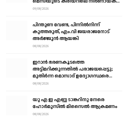
മെസിയുടെ കരിയറിലെ നിർണായക
ശക്തി
09/08/2026
പിന്തുണ വേണ്ട, പിന്നിൽനിന്ന്
കുത്തരുത്, എം.വി ജയരാജനോട്
അർജ്ജുൻ ആയങ്കി
08/08/2026
ഇറാന്‍ ഭരണകൂടത്തെ
അട്ടിമറിക്കുന്നതില്‍ പരാജയപ്പെട്ടു;
മുതിര്‍ന്ന മൊസാദ് ഉദ്യോഗസ്ഥരെ
പിരിച്ചുവിട്ടു
08/08/2026
യു എ ഇ എണ്ണ ടാങ്കറിനു നേരെ
ഹോര്‍മുസില്‍ മിസൈല്‍ ആക്രമണം
08/08/2026