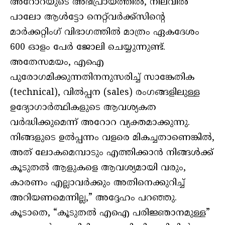
അറോറയുടെ അഭിപ്രായത്തിൽ, നിലവിൽ
പാലോ ആൾട്ടോ നെറ്റ്‌വർക്ക്‌സിന്റെ
മാർക്കറ്റിംഗ് വിഭാഗത്തിൽ മാത്രം ഏകദേശം
600 ഓളം പേർ ജോലി ചെയ്യുന്നുണ്ട്.
അതേസമയം, എഐ
പുരോഗമിക്കുന്നതിനനുസരിച്ച് സാങ്കേതിക
(technical), വിൽപ്പന (sales) രംഗങ്ങളിലുള്ള
ഉദ്യോഗാർത്ഥികളുടെ ആവശ്യകത
വർദ്ധിക്കുമെന്ന് അറോറ വ്യക്തമാക്കുന്നു.
നിങ്ങളുടെ ഉൽപ്പന്നം വളരെ മികച്ചതാണെങ്കിൽ,
അത് ലോകമെമ്പാടും എത്തിക്കാൻ നിങ്ങൾക്ക്
കൂടുതൽ ആളുകളെ ആവശ്യമായി വരും,
കാരണം എല്ലാവർക്കും അതിനെക്കുറിച്ച്
അറിയണമെന്നില്ല,” അദ്ദേഹം പറഞ്ഞു.
കൂടാതെ, “കൂടുതൽ എഐ പരിജ്ഞാനമുള്ള”