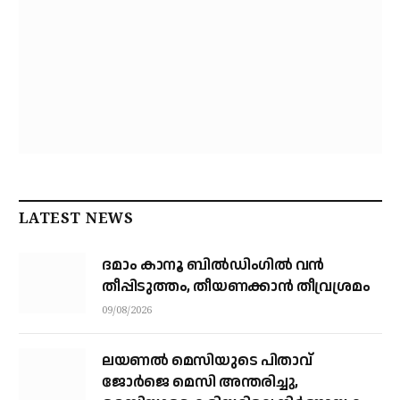
LATEST NEWS
ദമാം കാനൂ ബിൽഡിംഗിൽ വൻ
തീപ്പിടുത്തം, തീയണക്കാൻ തീവ്രശ്രമം
09/08/2026
ലയണൽ മെസിയുടെ പിതാവ്
ജോർജെ മെസി അന്തരിച്ചു, ​