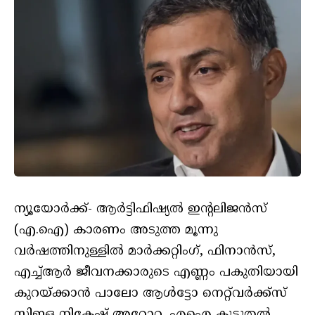
ന്യൂയോർക്ക്- ആർട്ടിഫിഷ്യൽ ഇന്റലിജൻസ്
(എ.ഐ) കാരണം അടുത്ത മൂന്നു
വർഷത്തിനുള്ളിൽ മാർക്കറ്റിംഗ്, ഫിനാൻസ്,
എച്ച്ആർ ജീവനക്കാരുടെ എണ്ണം പകുതിയായി
കുറയ്ക്കാൻ പാലോ ആൾട്ടോ നെറ്റ്‌വർക്ക്സ്
സിഇഒ നികേഷ് അറോറ. എഐ കൂടുതൽ