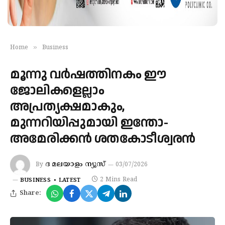
»
Home
Business
മൂന്നു വർഷത്തിനകം ഈ
ജോലികളെല്ലാം
അപ്രത്യക്ഷമാകും,
മുന്നറിയിപ്പുമായി ഇന്തോ-
അമേരിക്കൻ ശതകോടീശ്വരൻ
ദ മലയാളം ന്യൂസ്
By
03/07/2026
2 Mins Read
BUSINESS
LATEST
Share: