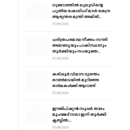
ഗുജറാത്തിൽ ലുലുവിന്റെ
പുതിയ ഷോപ്പിംഗ് മാൾ: കേന്ദ്ര
ആഭ്യന്തര മന്ത്രി അമിത്
ഷായുമായി കൂടിക്കാഴ്ച
07/08/2026
നടത്തി എം.എ യൂസഫലി
ചരിത്രപരമായ നീക്കം: സൗദി
അറേബ്യയും പാകിസ്ഥാനും
തുർക്കിയും സംയുക്ത
പ്രതിരോധ കരാറിൽ
07/08/2026
ഒപ്പുവെക്കുന്നു,
സമവാക്യങ്ങളെല്ലാം മാറും
കരിപ്പൂര്‍ വിമാന ദുരന്തം
റെണ്‍വേയില്‍ മുറിഞ്ഞ
ഓര്‍മകള്‍ക്ക് ആറാണ്ട്
07/08/2026
ഈജിപ്ഷ്യന്‍ സൂപ്പര്‍ താരം
മുഹമ്മദ് സലാ ഇനി തുര്‍ക്കി
ക്ലബ്ബില്‍;
ട്രാബ്‌സണ്‍സ്‌പോറിലെ കരാര്‍
07/08/2026