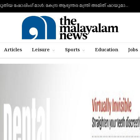
ഗുജറാത്തിൽ ലുലുവിന്റെ പുതിയ ഷോപ്പിംഗ് മാൾ: കേന്ദ്ര ആഭ്യന്തര മന്ത്രി അമിത് ഷായുമായി കൂടിക്കാഴ്ച നടത്തി എം.എ യൂസഫലി
Articles
Leisure
Sports
Education
Jobs