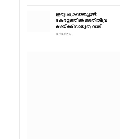
അവസാനഘട്ടത്തില്‍
ഇരട്ട ചക്രവാതച്ചുഴി:
കേരളത്തില്‍ അതിതീവ്ര
മഴയ്ക്ക് സാധ്യത; നാല്
ജില്ലകളില്‍ റെഡ് അലര്‍ട്ട്
07/08/2026