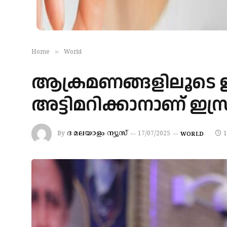
»
Home
World
ആക്രമണങ്ങളിലൂടെ ഇ
അട്ടിമറിക്കാനാണ് ഇസ്ര
ദ മലയാളം ന്യൂസ്
By
17/07/2025
1
WORLD