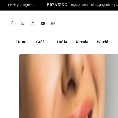
BREAKING:
Friday, August 7
Facebook
X
Instagram
YouTube
WhatsApp
(Twitter)
Home
Gulf
India
Kerala
World