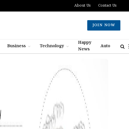
About Us
Contact Us
JOIN NOW
Happy
Business
Technology
Auto
News