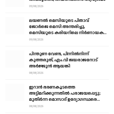
09/08/2026
ലയണൽ മെസിയുടെ പിതാവ്
ജോർജെ മെസി അന്തരിച്ചു, ​
മെസിയുടെ കരിയറിലെ നിർണായക
ശക്തി
09/08/2026
പിന്തുണ വേണ്ട, പിന്നിൽനിന്ന്
കുത്തരുത്, എം.വി ജയരാജനോട്
അർജ്ജുൻ ആയങ്കി
08/08/2026
ഇറാന്‍ ഭരണകൂടത്തെ
അട്ടിമറിക്കുന്നതില്‍ പരാജയപ്പെട്ടു;
മുതിര്‍ന്ന മൊസാദ് ഉദ്യോഗസ്ഥരെ
പിരിച്ചുവിട്ടു
08/08/2026