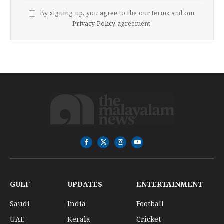
By signing up, you agree to the our terms and our
Privacy Policy
agreement.
Facebook
X
Instagram
YouTube
(Twitter)
GULF
UPDATES
ENTERTAINMENT
Saudi
India
Football
UAE
Kerala
Cricket