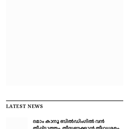
LATEST NEWS
ദമാം കാനൂ ബിൽഡിംഗിൽ വൻ
തീപ്പിടുത്തം, തീയണക്കാൻ തീവ്രശ്രമം