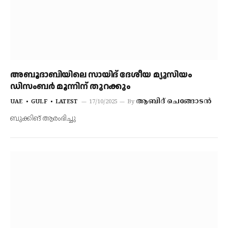
അബൂദാബിയിലെ സായിദ് ദേശീയ മ്യൂസിയം
ഡിസംബർ മൂന്നിന് തുറക്കും
ആബിദ് ചെങ്ങോടൻ
UAE
GULF
LATEST
17/10/2025
By
ബുക്കിങ് ആരംഭിച്ചു