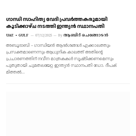
ഗാന്ധി സാഹിത്യ വേദി പ്രവർത്തകരുമായി
കൂടിക്കാഴ്ച നടത്തി ഇന്ത്യൻ സ്ഥാനപതി
ആബിദ് ചെങ്ങോടൻ
UAE
GULF
07/12/2025
By
അബൂദാബി – ഗാന്ധിയൻ ആദർശങ്ങൾ എക്കാലത്തും
പ്രസക്തമാണെന്നും ആധുനിക കാലത്ത് അതിന്റെ
പ്രചാരണത്തിന് നവീന മാത്രകകൾ സൃഷ്ടിക്കണമെന്നും
പുതുതായി ചുമതലയേറ്റ ഇന്ത്യൻ സ്ഥാനപതി ഡോ. ദീപക്
മിത്തൽ…