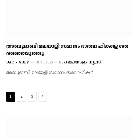
അബൂദാബി മലയാളി സമാജം ഭാരവാഹികളെ തെ​
ര​ഞ്ഞെ​ടു​ത്തു
ദ മലയാളം ന്യൂസ്
UAE
GULF
01/10/2025
By
അബൂദാബി മലയാളി സമാജം ഭാരവാഹികൾ
Next
1
2
3