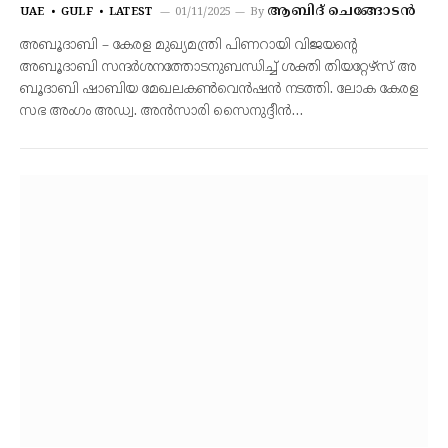
ആബിദ് ചെങ്ങോടൻ
UAE
GULF
LATEST
01/11/2025
By
അബൂദാബി – കേരള മുഖ്യമന്ത്രി പിണറായി വിജയന്‍റെ
അബൂദാബി സന്ദർശനത്തോടനുബന്ധിച്ച് ശ​ക്തി തി​യ​റ്റേ​ഴ്സ് അ​
ബൂദാബി ഷാ​ബി​യ മേ​ഖ​ലക​ൺ​വെ​ൻ​ഷ​ൻ ന​ട​ത്തി. ലോ​ക കേ​ര​ള​
സ​ഭ അം​ഗം അ​ഡ്വ. അ​ൻ​സാ​രി സൈ​നു​ദ്ദീ​ൻ…