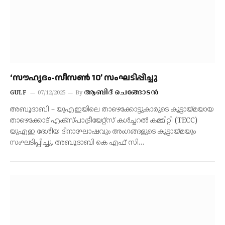
‘സൗഹൃദം-സീസൺ 10’ സംഘടിപ്പിച്ചു
ആബിദ് ചെങ്ങോടൻ
GULF
07/12/2025
By
അബൂദാബി – യുഎഇയിലെ താഴെക്കോട്ടുകാരുടെ കൂട്ടായ്മയായ
താഴെക്കോട് എക്സ്പാട്രീയേറ്റ്സ് കൾച്ചറൽ കമ്മിറ്റി (TECC)
യുഎഇ ദേശീയ ദിനാഘോഷവും അംഗങ്ങളുടെ കൂട്ടായ്മയും
സംഘടിപ്പിച്ചു. അബൂദാബി കെ എഫ് സി…