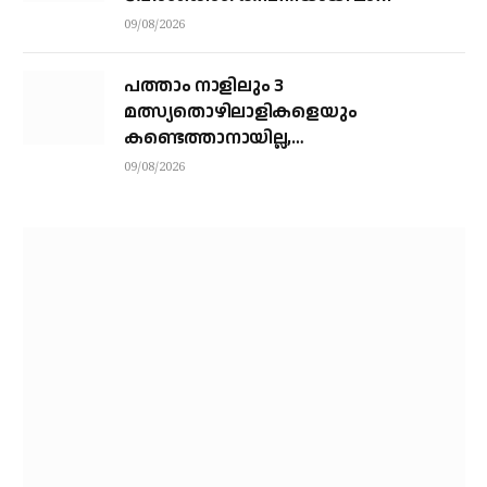
09/08/2026
പത്താം നാളിലും 3
മത്സ്യതൊഴിലാളികളെയും
കണ്ടെത്താനായില്ല,
നാവികസേനയെത്തിയിട്ടും രക്ഷയില്ല;
09/08/2026
നാളെയും തിരച്ചില്‍ തുടരും