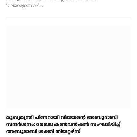
‘മലയാളോത്സവം’…
മുഖ്യമന്ത്രി പിണറായി വിജയന്റെ അബൂദാബി
സന്ദർശനം: മേഖല കൺവൻഷൻ സംഘടിപ്പിച്ച്
അബൂദാബി ശക്തി തിയറ്റഴ്സ്