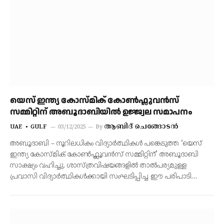
യെസ് ഇന്ത്യ കോസ്മിക് കോൺഫ്ലൂവൻസ്
സമ്മിറ്റിന് അബൂദാബിയിൽ ഉജ്ജ്വല സമാപനം
ആബിദ് ചെങ്ങോടൻ
UAE
GULF
03/12/2025
By
അബൂദാബി – നൂറിലധികം വിദ്യാർത്ഥികൾ പങ്കെടുത്ത ‘യെസ്
ഇന്ത്യ കോസ്മിക് കോൺഫ്ലൂവൻസ് സമ്മിറ്റിന്’ അബൂദാബി
സാക്ഷ്യം വഹിച്ചു. ശാസ്ത്രവിഷയങ്ങളിൽ താൽപര്യമുള്ള
പ്രവാസി വിദ്യാർത്ഥികൾക്കായി സംഘടിപ്പിച്ച ഈ പരിപാടി…