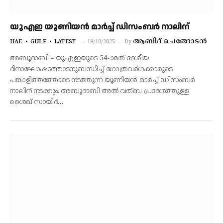
യുഎഇ യൂണിയൻ മാർച്ച് ഡിസംബർ നാലിന്
ആബിദ് ചെങ്ങോടൻ
UAE
GULF
LATEST
18/10/2025
By
അബൂദാബി – യുഎഇയുടെ 54-ാമത് ദേശീയ
ദിനാഘോഷത്തോടനുബന്ധിച്ച് ഗോത്രവർഗക്കാരുടെ
പങ്കാളിത്തത്തോടെ നടത്തുന്ന യൂണിയൻ മാർച്ച് ഡിസംബർ
നാലിന് നടക്കും. അബൂദാബി അൽ വത്ബ പ്രദേശത്തുള്ള
ശൈഖ് സായിദ്…