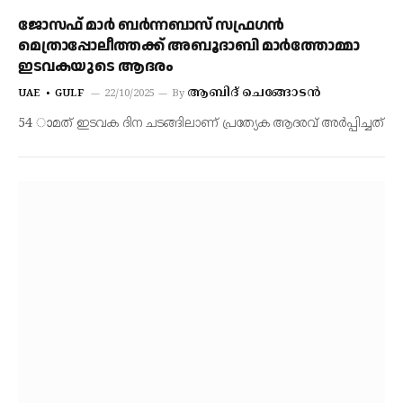
ജോസഫ് മാർ ബർന്നബാസ്‌ സഫ്രഗൻ
മെത്രാപ്പോലീത്തക്ക് അബൂദാബി മാർത്തോമ്മാ
ഇടവകയുടെ ആദരം
ആബിദ് ചെങ്ങോടൻ
UAE
GULF
22/10/2025
By
54 ാമത് ഇടവക ദിന ചടങ്ങിലാണ് പ്രത്യേക ആദരവ് അർപ്പിച്ചത്