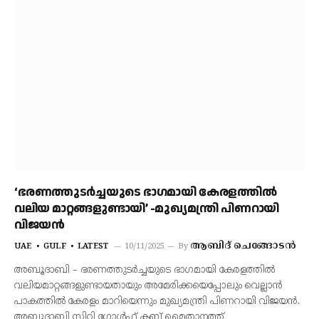
‘ഭരണത്തുടർച്ചയുടെ ഭാഗമായി കേരളത്തിൽ
വലിയ മാറ്റങ്ങളുണ്ടായി’ -മുഖ്യമന്ത്രി പിണറായി
വിജയൻ
ആബിദ് ചെങ്ങോടൻ
UAE
GULF
LATEST
10/11/2025
By
അബൂദാബി – ഭരണത്തുടർച്ചയുടെ ഭാഗമായി കേരളത്തിൽ
വലിയമാറ്റങ്ങളുണ്ടായതായും അമേരിക്കയെപ്പോലും വെല്ലാൻ
പാകത്തിൽ കേരളം മാറിയെന്നും മുഖ്യമന്ത്രി പിണറായി വിജയൻ.
അബൂദാബി സിറ്റി ഗോൾഫ് ക്ലബ് മൈതാനത്ത്