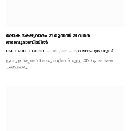
ലോക ഭക്ഷ്യവാരം 21 മുതൽ 23 വരെ
അബൂദാബിയിൽ
ദ മലയാളം ന്യൂസ്
UAE
GULF
LATEST
18/10/2025
By
ഇന്ത്യ ഉൾപ്പെടെ 75 രാജ്യങ്ങളിൽനിന്നുള്ള 2070 പ്രദർശകർ
പങ്കെടുക്കും