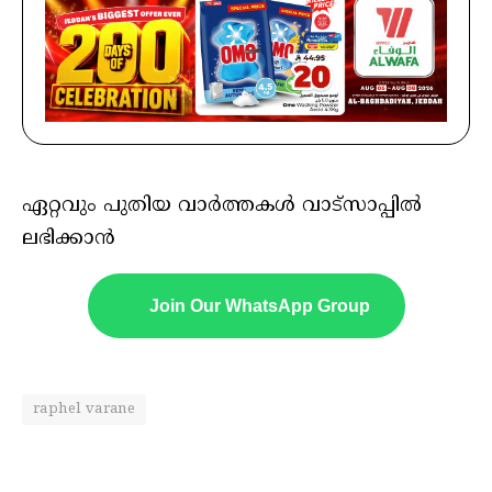
ഏറ്റവും പുതിയ വാർത്തകൾ വാട്സാപ്പിൽ
ലഭിക്കാൻ
Join Our WhatsApp Group
raphel varane