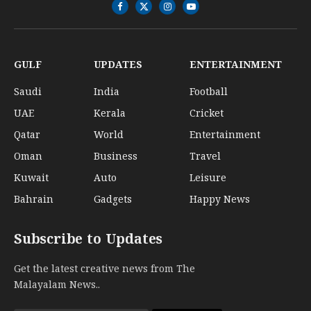
Facebook
X
Instagram
YouTube
(Twitter)
GULF
UPDATES
ENTERTAINMENT
Saudi
India
Football
UAE
Kerala
Cricket
Qatar
World
Entertainment
Oman
Business
Travel
Kuwait
Auto
Leisure
Bahrain
Gadgets
Happy News
Subscribe to Updates
Get the latest creative news from The
Malayalam News..