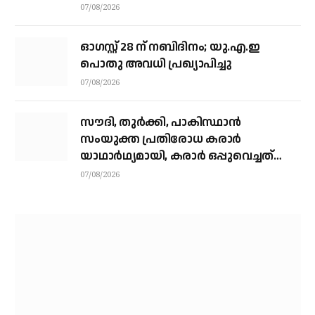
07/08/2026
ഓഗസ്റ്റ് 28 ന് നബിദിനം; യു.എ.ഇ
പൊതു അവധി പ്രഖ്യാപിച്ചു
07/08/2026
സൗദി, തുര്‍ക്കി, പാകിസ്ഥാന്‍
സംയുക്ത പ്രതിരോധ കരാര്‍
യാഥാര്‍ഥ്യമായി, കരാര്‍ ഒപ്പുവെച്ചത്
വിശുദ്ധ ഹറമിന്റെ ചാരത്ത്
07/08/2026