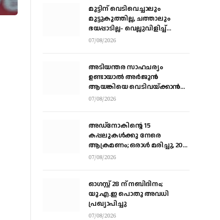
മുട്ടിന് വെടിവെച്ചാലും
മുട്ടുകുത്തില്ല, ചത്താലും
ഭയപ്പാടില്ല- വെല്ലുവിളിച്ച്
വീണ്ടും അർജ്ജുൻ ആയങ്കി
07/08/2026
അടിയന്തര സാഹചര്യം
ഉണ്ടായാല്‍ അര്‍ജുന്‍
ആയങ്കിയെ വെടിവയ്ക്കാന്‍
നിര്‍ദേശം
07/08/2026
അഡ്നോകിന്റെ 15
കപ്പലുകള്‍ക്കു നേരെ
ആക്രമണം; ഒരാള്‍ മരിച്ചു, 20
പേര്‍ക്ക് പരിക്ക്
07/08/2026
ഓഗസ്റ്റ് 28 ന് നബിദിനം;
യു.എ.ഇ പൊതു അവധി
പ്രഖ്യാപിച്ചു
07/08/2026