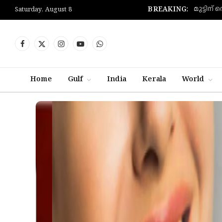
BREAKING:
Saturday, August 8
Facebook
X
Instagram
YouTube
WhatsApp
(Twitter)
Home
Gulf
India
Kerala
World