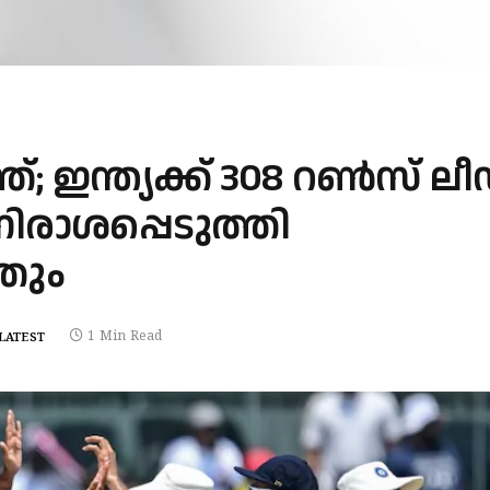
്; ഇന്ത്യക്ക് 308 റണ്‍സ് ലീഡ
നിരാശപ്പെടുത്തി
തും
1 Min Read
LATEST