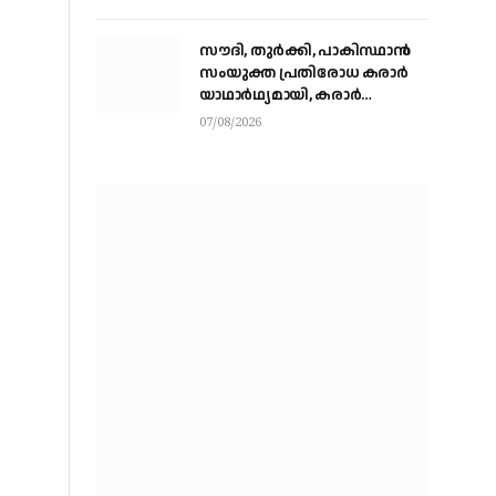
സൗദി, തുര്‍ക്കി, പാകിസ്ഥാന്‍
സംയുക്ത പ്രതിരോധ കരാര്‍
യാഥാര്‍ഥ്യമായി, കരാര്‍
ഒപ്പുവെച്ചത് വിശുദ്ധ ഹറമിന്റെ
07/08/2026
ചാരത്ത്