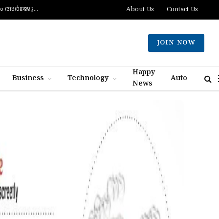
മുട്ടിന് വെടിവെച്ചാലും മുട്ടുകുത്തില്ല, ചത്താലും ഭയപ്പാടില്ല- വെല്ലുവിളിച്ച് വീണ്ടും അർജ്ജുൻ ആയങ്കി
About Us
Contact Us
JOIN NOW
Happy
Business
Technology
Auto
News