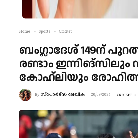
»
»
Home
Sports
Cricket
ബംഗ്ലാദേശ് 149ന് പുറത്ത
രണ്ടാം ഇന്നിങ്‌സിലും 
കോഹ്‌ലിയും രോഹിത്
സ്‌പോര്‍ട്‌സ് ലേഖിക
By
20/09/2024
CRICKET