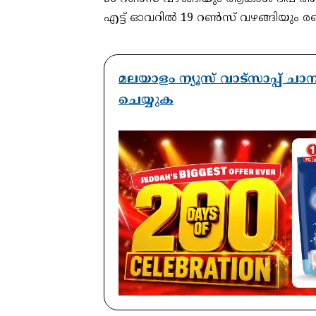
എട്ട് ഓവറില്‍ 19 റണ്‍സ് വഴങ്ങിയും രണ്ട
മലയാളം ന്യൂസ് വാട്സാപ്പ് ച
ചെയ്യുക