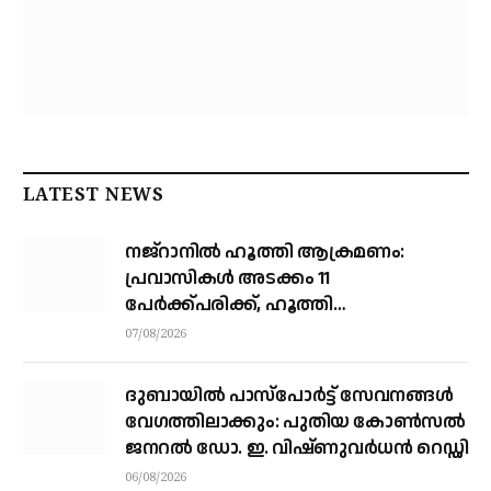
LATEST NEWS
നജ്‌റാനില്‍ ഹൂത്തി ആക്രമണം:
പ്രവാസികള്‍ അടക്കം 11
പേർക്ക്പരിക്ക്, ഹൂത്തി
ആക്രമണത്തില്‍ 17 യെമന്‍
07/08/2026
സൈനികര്‍ കൊല്ലപ്പെട്ടു
ദുബായിൽ പാസ്‌പോർട്ട് സേവനങ്ങൾ
വേഗത്തിലാക്കും: പുതിയ കോൺസൽ
ജനറൽ ഡോ. ഇ. വിഷ്ണുവർധൻ റെഡ്ഡി
06/08/2026