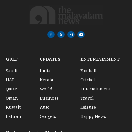
Facebook
X
Instagram
YouTube
(Twitter)
GULF
UPDATES
ENTERTAINMENT
Saudi
India
Football
UAE
Kerala
Cricket
Qatar
World
Entertainment
Oman
Business
Travel
Kuwait
Auto
Leisure
Bahrain
Gadgets
Happy News