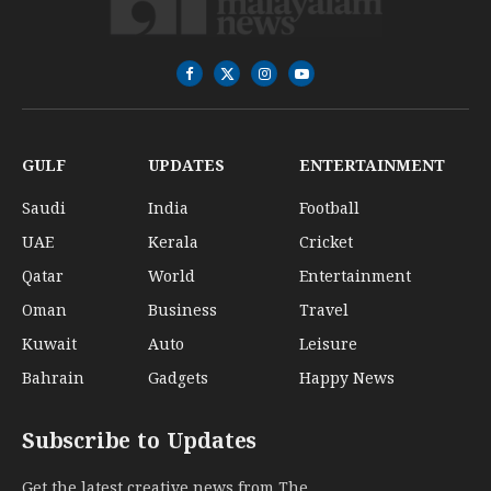
Facebook
X
Instagram
YouTube
(Twitter)
GULF
UPDATES
ENTERTAINMENT
Saudi
India
Football
UAE
Kerala
Cricket
Qatar
World
Entertainment
Oman
Business
Travel
Kuwait
Auto
Leisure
Bahrain
Gadgets
Happy News
Subscribe to Updates
Get the latest creative news from The