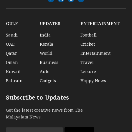
Facebook
X
Instagram
YouTube
(Twitter)
GULF
UPDATES
ENTERTAINMENT
Saudi
India
Football
UAE
Kerala
Cricket
Qatar
World
Entertainment
Oman
Business
Travel
Kuwait
Auto
Leisure
Bahrain
Gadgets
Happy News
Subscribe to Updates
Get the latest creative news from The
Malayalam News..