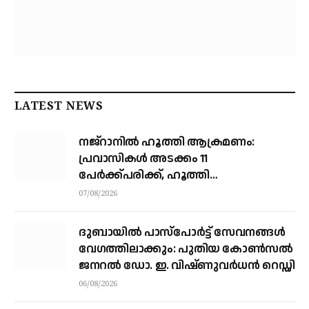
LATEST NEWS
നജ്‌റാനില്‍ ഹൂത്തി ആക്രമണം:
പ്രവാസികള്‍ അടക്കം 11
പേർക്ക്പരിക്ക്, ഹൂത്തി
ആക്രമണത്തില്‍ 17 യെമന്‍
07/08/2026
സൈനികര്‍ കൊല്ലപ്പെട്ടു
ദുബായിൽ പാസ്‌പോർട്ട് സേവനങ്ങൾ
വേഗത്തിലാക്കും: പുതിയ കോൺസൽ
ജനറൽ ഡോ. ഇ. വിഷ്ണുവർധൻ റെഡ്ഡി
06/08/2026