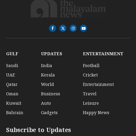
Facebook
X
Instagram
YouTube
(Twitter)
GULF
UPDATES
ENTERTAINMENT
Saudi
India
Football
UAE
Kerala
Cricket
Qatar
World
Entertainment
Oman
Business
Travel
Kuwait
Auto
Leisure
Bahrain
Gadgets
Happy News
Subscribe to Updates