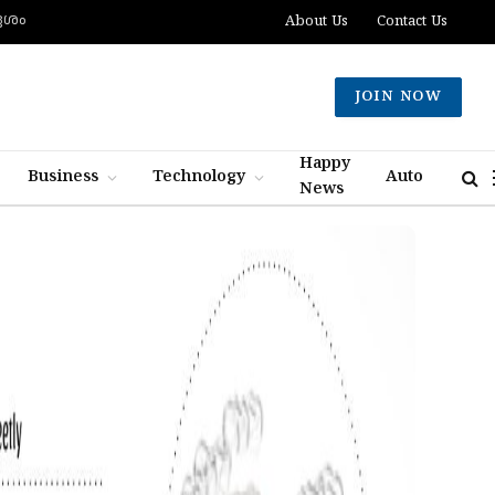
ദേശം
About Us
Contact Us
JOIN NOW
Happy
Business
Technology
Auto
News