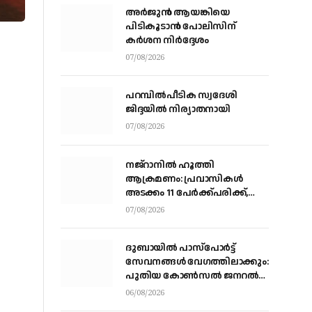
അര്‍ജുന്‍ ആയങ്കിയെ
പിടികൂടാന്‍ പോലിസിന്
കര്‍ശന നിര്‍ദ്ദേശം
07/08/2026
പറമ്പിൽപീടിക സ്വദേശി
ജിദ്ദയിൽ നിര്യാതനായി
07/08/2026
നജ്‌റാനില്‍ ഹൂത്തി
ആക്രമണം: പ്രവാസികള്‍
അടക്കം 11 പേർക്ക്പരിക്ക്,
ഹൂത്തി ആക്രമണത്തില്‍ 17
07/08/2026
യെമന്‍ സൈനികര്‍
കൊല്ലപ്പെട്ടു
ദുബായിൽ പാസ്‌പോർട്ട്
സേവനങ്ങൾ വേഗത്തിലാക്കും:
പുതിയ കോൺസൽ ജനറൽ
ഡോ. ഇ. വിഷ്ണുവർധൻ
06/08/2026
റെഡ്ഡി