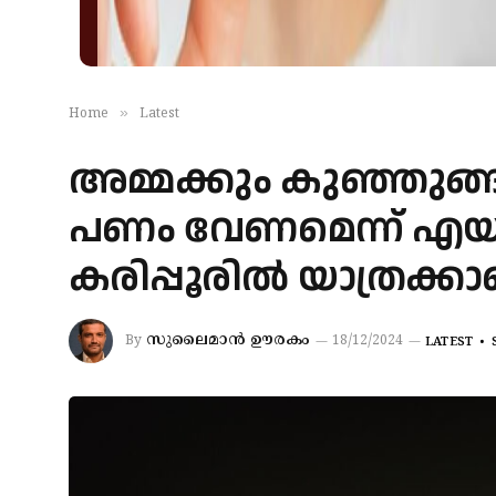
»
Home
Latest
അമ്മക്കും കുഞ്ഞുങ്ങള്‍
പണം വേണമെന്ന് എയര്‍ 
കരിപ്പൂരില്‍ യാത്രക്കാ
സുലൈമാൻ ഊരകം
By
18/12/2024
LATEST