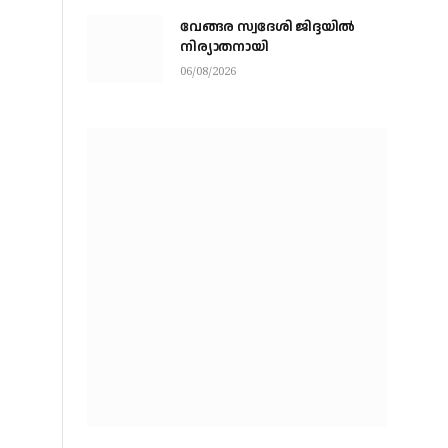
വേങ്ങര സ്വദേശി ജിദ്ദയിൽ
നിര്യാതനായി
06/08/2026