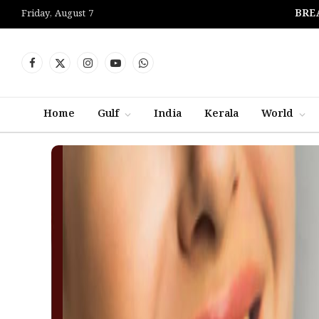
BRE
Friday, August 7
Facebook
X
Instagram
YouTube
WhatsApp
(Twitter)
Home
Gulf
India
Kerala
World