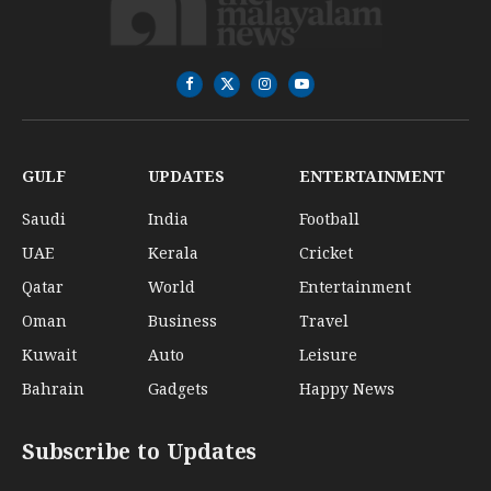
Facebook
X
Instagram
YouTube
(Twitter)
GULF
UPDATES
ENTERTAINMENT
Saudi
India
Football
UAE
Kerala
Cricket
Qatar
World
Entertainment
Oman
Business
Travel
Kuwait
Auto
Leisure
Bahrain
Gadgets
Happy News
Subscribe to Updates