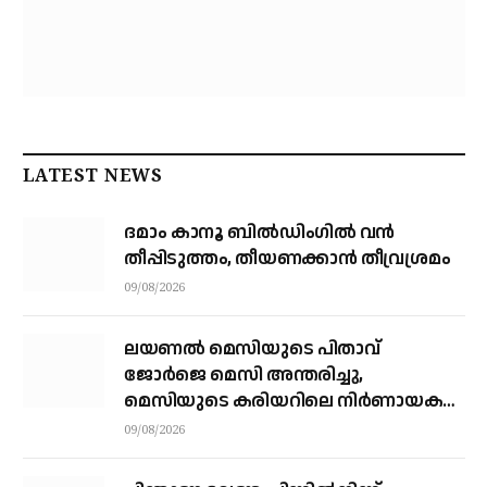
LATEST NEWS
ദമാം കാനൂ ബിൽഡിംഗിൽ വൻ
തീപ്പിടുത്തം, തീയണക്കാൻ തീവ്രശ്രമം
09/08/2026
ലയണൽ മെസിയുടെ പിതാവ്
ജോർജെ മെസി അന്തരിച്ചു, ​
മെസിയുടെ കരിയറിലെ നിർണായക
ശക്തി
09/08/2026