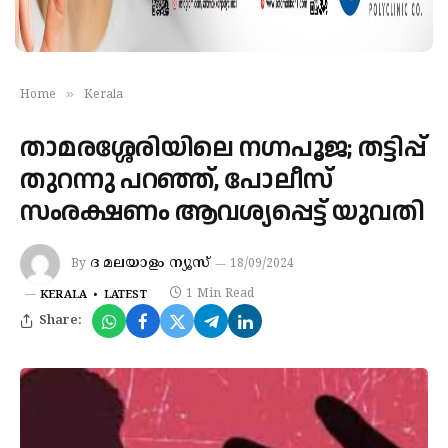
»
Home
Kerala
താമരശ്ശേരിയിലെ നഗ്നപൂജ; തട്ടിപ്പ്
തുറന്നു പറഞ്ഞ്, പോലീസ്
സംരക്ഷണം ആവശ്യപ്പെട്ട് യുവതി
ദ മലയാളം ന്യൂസ്‌
By
18/09/2024
1 Min Read
KERALA
LATEST
Share: