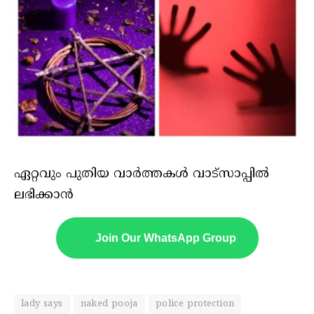
ഏറ്റവും പുതിയ വാർത്തകൾ വാട്സാപ്പിൽ
ലഭിക്കാൻ
Join Our WhatsApp Group
lady says
naked pooja
police protection