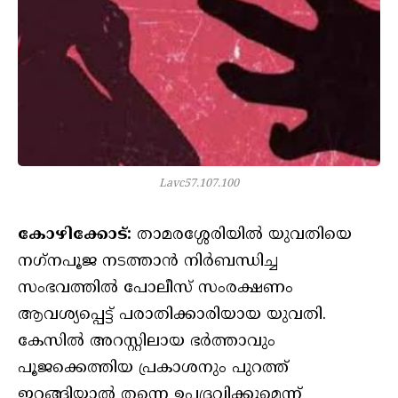
Lavc57.107.100
കോഴിക്കോട്:
താമരശ്ശേരിയിൽ യുവതിയെ
നഗ്‌നപൂജ നടത്താൻ നിർബന്ധിച്ച
സംഭവത്തിൽ പോലീസ് സംരക്ഷണം
ആവശ്യപ്പെട്ട് പരാതിക്കാരിയായ യുവതി.
കേസിൽ അറസ്റ്റിലായ ഭർത്താവും
പൂജക്കെത്തിയ പ്രകാശനും പുറത്ത്
ഇറങ്ങിയാൽ തന്നെ ഉപദ്രവിക്കുമെന്ന്