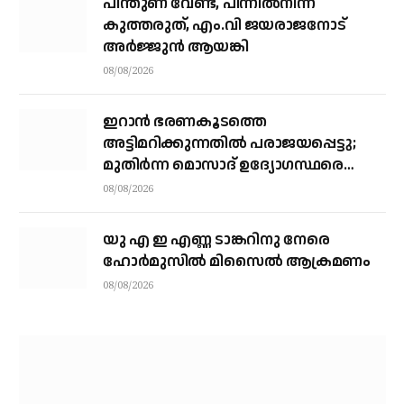
പിന്തുണ വേണ്ട, പിന്നിൽനിന്ന്
കുത്തരുത്, എം.വി ജയരാജനോട്
അർജ്ജുൻ ആയങ്കി
08/08/2026
ഇറാന്‍ ഭരണകൂടത്തെ
അട്ടിമറിക്കുന്നതില്‍ പരാജയപ്പെട്ടു;
മുതിര്‍ന്ന മൊസാദ് ഉദ്യോഗസ്ഥരെ
പിരിച്ചുവിട്ടു
08/08/2026
യു എ ഇ എണ്ണ ടാങ്കറിനു നേരെ
ഹോര്‍മുസില്‍ മിസൈല്‍ ആക്രമണം
08/08/2026