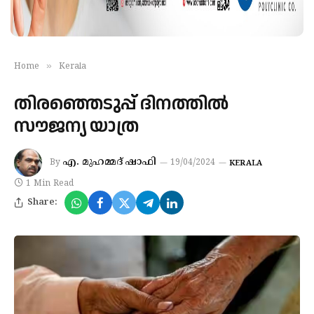
»
Home
Kerala
തിരഞ്ഞെടുപ്പ് ദിനത്തില്‍
സൗജന്യ യാത്ര
എ. മുഹമ്മദ് ഷാഫി
By
19/04/2024
KERALA
1 Min Read
Share: