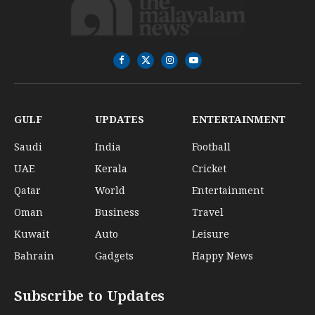
Facebook
X
Instagram
YouTube
(Twitter)
GULF
UPDATES
ENTERTAINMENT
Saudi
India
Football
UAE
Kerala
Cricket
Qatar
World
Entertainment
Oman
Business
Travel
Kuwait
Auto
Leisure
Bahrain
Gadgets
Happy News
Subscribe to Updates