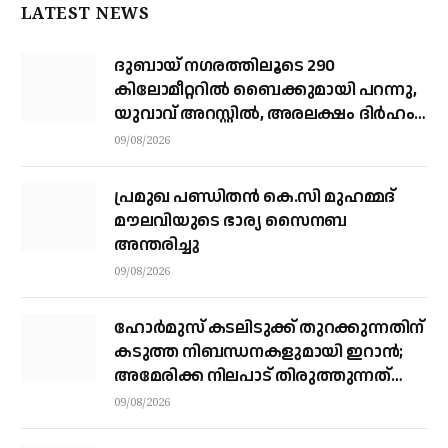
LATEST NEWS
ദുബായ് ന​ഗരത്തിലൂടെ 290
കിലോമീറ്ററില്‍ ബൈക്കുമായി പറന്നു,
യുവാവ് അറസ്റ്റിൽ, അരലക്ഷം ദിർഹം
പിഴ
09/08/2026
പ്രമുഖ പണ്ഡിതൻ കെ.സി മുഹമ്മദ്
മൗലവിയുടെ ഭാര്യ സൈനബ
അന്തരിച്ചു
09/08/2026
ഹോര്‍മുസ് കടലിടുക്ക് തുറക്കുന്നതിന്
കടുത്ത നിബന്ധനകളുമായി ഇറാന്‍;
അമേരിക്ക നിലപാട് തിരുത്തുന്നത്
വരെ തുറക്കില്ലെന്ന് കൗണ്‍സില്‍
09/08/2026