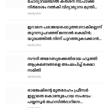
ചോദ്യാവലിയില്‍ കര്‍ശന നടപടിക്ക്
നിര്‍ദേശം നല്‍കി വിദ്യാഭ്യാസ മന്ത്രി
എന്‍ ഷംസുദ്ദീന്‍
08/08/2026
ഇറാനെ പരാജയപ്പെടുത്താനാകില്ലെന്ന്
തുറന്നുപറഞ്ഞ് ജനറല്‍ കെയ്ന്‍;
യുദ്ധത്തില്‍ നിന്ന് പുറത്തുകടക്കാന്‍
വഴികാണണമെന്നും ആവശ്യം
08/08/2026
സൗദി അറേബ്യക്കെതിരായ ഹൂത്തി
ആക്രമണങ്ങളെ അപലപിച്ച് രക്ഷാ
സമിതി
08/08/2026
രാജേഷിന്റെ മൃതദേഹം ഫ്രീസർ
ഇല്ലാതെ കൊണ്ടുപോയ സംഭവം:
പയ്യന്നൂർ തഹസിൽദാറിനെ
സസ്പെൻഡ് ചെയ്യാൻ നിർദ്ദേശം