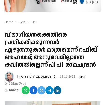
»
»
Home
Gulf
UAE
വിഭാഗീയതക്കെതിരെ
പ്രതികരിക്കുന്നവർ
എഴുത്തുകാർ മാത്രമെന്ന് റഫീഖ്
അഹമ്മദ്; അനുഭവമില്ലാതെ
കവിതയില്ലെന്ന് പി.പി. രാമചന്ദ്രൻ
ആബിദ് ചേങ്ങോടൻ
By
18/11/2024
UAE
2 Mins Read
Share: