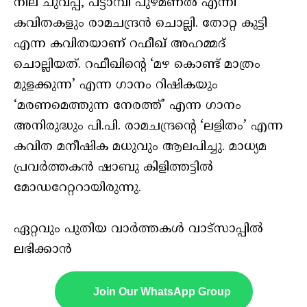
നീല ചുവപ്പ്, പട്ടാമ്പി പുഴമണൽ എന്നീ
കവിതകളും രാമചന്ദ്രൻ ചൊല്ലി. തോറ്റ കുട്ടി
എന്ന കവിതയാണ് റഫീഖ് അഹമ്മദ്
ചൊല്ലിയത്. റഫീഖിന്‍റെ ‘മഴ കൊണ്ട് മാത്രം
മുളക്കുന്ന’ എന്ന ഗാനം റിഷികയും
‘മരണമെത്തുന്ന നേരത്ത്’ എന്ന ഗാനം
അനിരുദ്ധും പി.പി. രാമചന്ദ്രന്‍റെ ‘ലളിതം’ എന്ന
കവിത മനീഷിക മധുവും ആലപിച്ചു. മാധ്യമ
പ്രവർത്തകൻ ഷാബു കിളിത്തട്ടിൽ
മോഡറേറ്ററായിരുന്നു.
ഏറ്റവും പുതിയ വാർത്തകൾ വാട്സാപ്പിൽ
ലഭിക്കാൻ
Join Our WhatsApp Group