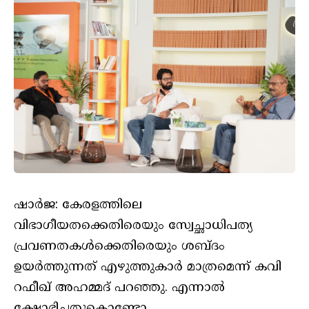
ഷാർജ: കേരളത്തിലെ
വിഭാഗീയതക്കെതിരെയും സ്വേച്ഛാധിപത്യ
പ്രവണതകൾക്കെതിരെയും ശബ്ദം
ഉയർത്തുന്നത് എഴുത്തുകാർ മാത്രമെന്ന് കവി
റഫീഖ് അഹമ്മദ് പറഞ്ഞു. എന്നാൽ
ക്ഷോഭിച്ചതുകൊണ്ടോ