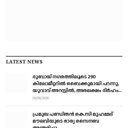
LATEST NEWS
ദുബായ് ന​ഗരത്തിലൂടെ 290
കിലോമീറ്ററില്‍ ബൈക്കുമായി പറന്നു,
യുവാവ് അറസ്റ്റിൽ, അരലക്ഷം ദിർഹം
പിഴ
09/08/2026
പ്രമുഖ പണ്ഡിതൻ കെ.സി മുഹമ്മദ്
മൗലവിയുടെ ഭാര്യ സൈനബ