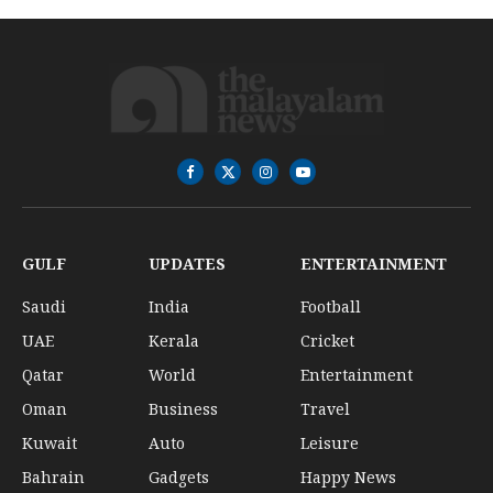
Facebook
X
Instagram
YouTube
(Twitter)
GULF
UPDATES
ENTERTAINMENT
Saudi
India
Football
UAE
Kerala
Cricket
Qatar
World
Entertainment
Oman
Business
Travel
Kuwait
Auto
Leisure
Bahrain
Gadgets
Happy News