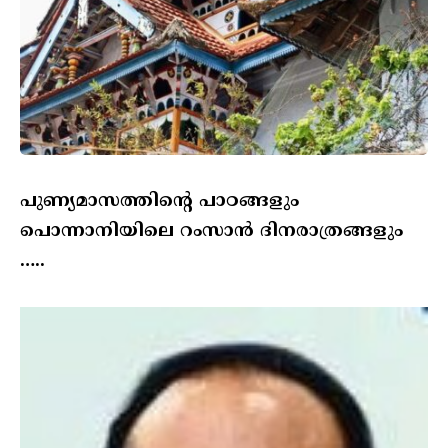
പുണ്യമാസത്തിന്റെ പാഠങ്ങളും
പൊന്നാനിയിലെ റംസാൻ ദിനരാത്രങ്ങളും
…..