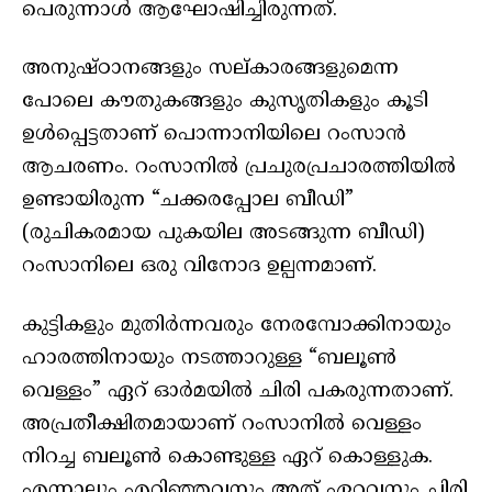
പെരുന്നാള്‍ ആഘോഷിച്ചിരുന്നത്.
അനുഷ്ഠാനങ്ങളും സല്കാരങ്ങളുമെന്ന
പോലെ കൗതുകങ്ങളും കുസൃതികളും കൂടി
ഉൾപ്പെട്ടതാണ് പൊന്നാനിയിലെ റംസാൻ
ആചരണം. റംസാനിൽ പ്രചുരപ്രചാരത്തിയിൽ
ഉണ്ടായിരുന്ന “ചക്കരപ്പോല ബീഡി”
(രുചികരമായ പുകയില അടങ്ങുന്ന ബീഡി)
റംസാനിലെ ഒരു വിനോദ ഉല്പന്നമാണ്.
കുട്ടികളും മുതിർന്നവരും നേരമ്പോക്കിനായും
ഹാരത്തിനായും നടത്താറുള്ള “ബലൂൺ
വെള്ളം” ഏറ് ഓർമയിൽ ചിരി പകരുന്നതാണ്.
അപ്രതീക്ഷിതമായാണ് റംസാനിൽ വെള്ളം
നിറച്ച ബലൂൺ കൊണ്ടുള്ള ഏറ് കൊള്ളുക.
എന്നാലും എറിഞ്ഞവനും അത് ഏറ്റവനും ചിരി