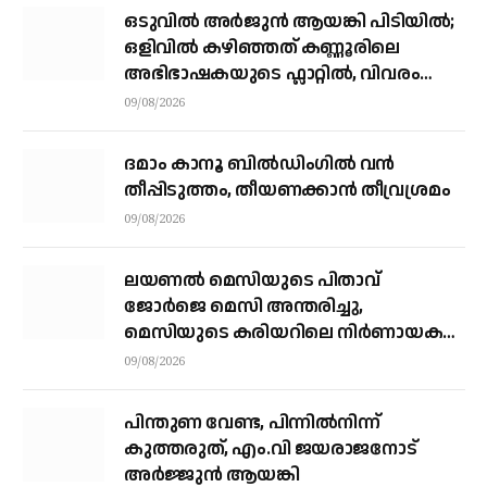
ഒടുവിൽ അർജുൻ ആയങ്കി പിടിയിൽ;
ഒളിവിൽ കഴിഞ്ഞത് കണ്ണൂരിലെ
അഭിഭാഷകയുടെ ഫ്ലാറ്റിൽ, വിവരം
നൽകിയത് ഓട്ടോ ഡ്രൈവർ
09/08/2026
ദമാം കാനൂ ബിൽഡിംഗിൽ വൻ
തീപ്പിടുത്തം, തീയണക്കാൻ തീവ്രശ്രമം
09/08/2026
ലയണൽ മെസിയുടെ പിതാവ്
ജോർജെ മെസി അന്തരിച്ചു, ​
മെസിയുടെ കരിയറിലെ നിർണായക
ശക്തി
09/08/2026
പിന്തുണ വേണ്ട, പിന്നിൽനിന്ന്
കുത്തരുത്, എം.വി ജയരാജനോട്
അർജ്ജുൻ ആയങ്കി