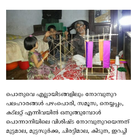
പൊതുവെ എല്ലായിടങ്ങളിലും നോമ്പുതുറ
പലഹാരങ്ങൾ പഴംപൊരി, സമൂസ, നെയ്യപ്പം,
കട്ലറ്റ് എന്നിവയിൽ ഒതുങ്ങുമ്പോൾ
പൊന്നാനിയിലെ വിശിഷ്ട നോമ്പുതുറയെന്നത്
മുട്ടമാല, മുട്ടസുര്‍ക്ക, ചിരട്ടിമാല, കിടുത, ഇറച്ചി