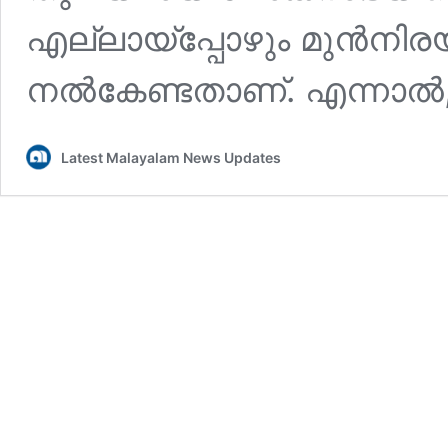
എല്ലായ്‌പ്പോഴും മുൻനിരയ
നൽകേണ്ടതാണ്. എന്നാൽ
Latest Malayalam News Updates